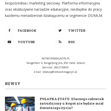
bezpośrednia i marketing sieciowy. Platforma informacyjna
oraz ekskluzywne narzędzie edukacyjne, niezbędne do pracy
każdemu menadżerowi działającemu w segmencie DS/MLM.
FACEBOOK
TWITTER
YOUTUBE
RSS
NETWORKMAGAZYN.PL
Rangárflatir 4, Rangárþing ytra, 850 Hella, Iceland
Kennital: 2803743859
e-mail:
redakcja@networkmagazyn.pl
NEWSY
PUŁAPKA ETATU. Dlaczego człowiek
zatrudniony u kogoś nie będzie miał
dostatniego życia?