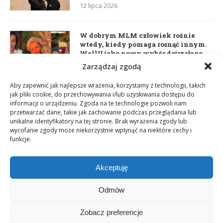
12 lipca 2026
W dobrym MLM człowiek rośnie
wtedy, kiedy pomaga rosnąć innym.
WellU jako nowy wybór dojrzałego
lidera
Zarządzaj zgodą
2 czerwca 2026
Aby zapewnić jak najlepsze wrażenia, korzystamy z technologii, takich
jak pliki cookie, do przechowywania i/lub uzyskiwania dostępu do
informacji o urządzeniu. Zgoda na te technologie pozwoli nam
Daria Dudzik. Kocham Cię
przetwarzać dane, takie jak zachowanie podczas przeglądania lub
17 kwietnia 2026
unikalne identyfikatory na tej stronie. Brak wyrażenia zgody lub
wycofanie zgody może niekorzystnie wpłynąć na niektóre cechy i
funkcje.
Akceptuję
Odmów
Zobacz preferencje