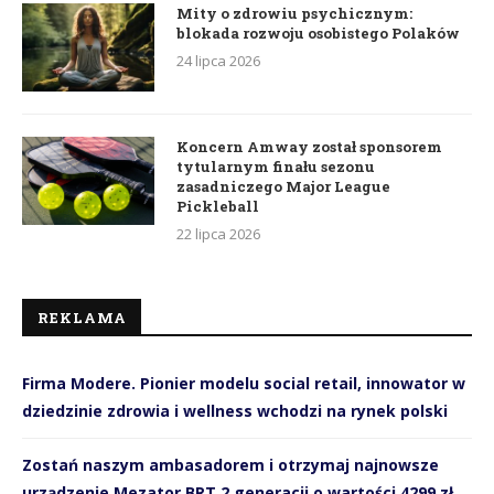
Mity o zdrowiu psychicznym:
blokada rozwoju osobistego Polaków
24 lipca 2026
Koncern Amway został sponsorem
tytularnym finału sezonu
zasadniczego Major League
Pickleball
22 lipca 2026
REKLAMA
Firma Modere. Pionier modelu social retail, innowator w
dziedzinie zdrowia i wellness wchodzi na rynek polski
Zostań naszym ambasadorem i otrzymaj najnowsze
urządzenie Mezator BRT 2 generacji o wartości 4299 zł