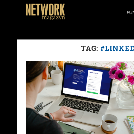
NE
TAG:
#LINKE