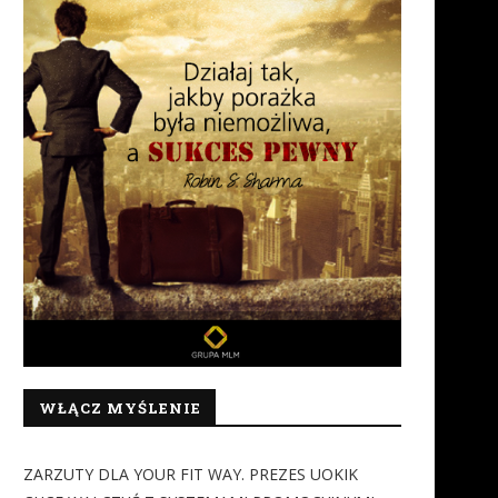
WŁĄCZ MYŚLENIE
ZARZUTY DLA YOUR FIT WAY. PREZES UOKIK