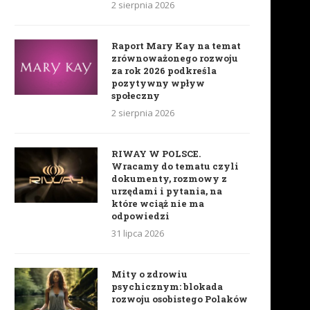
2 sierpnia 2026
Raport Mary Kay na temat
zrównoważonego rozwoju
za rok 2026 podkreśla
pozytywny wpływ
społeczny
2 sierpnia 2026
RIWAY W POLSCE.
Wracamy do tematu czyli
dokumenty, rozmowy z
urzędami i pytania, na
które wciąż nie ma
odpowiedzi
31 lipca 2026
Mity o zdrowiu
psychicznym: blokada
rozwoju osobistego Polaków