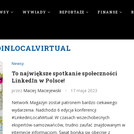
WSY
WYWIADY
REPORTAŻE
FINANSE
DINLOCALVIRTUAL
Newsy
To największe spotkanie społeczności
LinkedIn w Polsce!
przez
Maciej Maciejewski
17 maja 2023
Network Magazyn został patronem bardzo ciekawego
wydarzenia. Nadchodzi 6 edycja konferencji
#LinkedinLocalVirtual. W czasach wszechobecnych
ekspertów-samozwańców, trudno zaufać znajdowanym w
internecie informacjom. Świat boryka się obecnie z