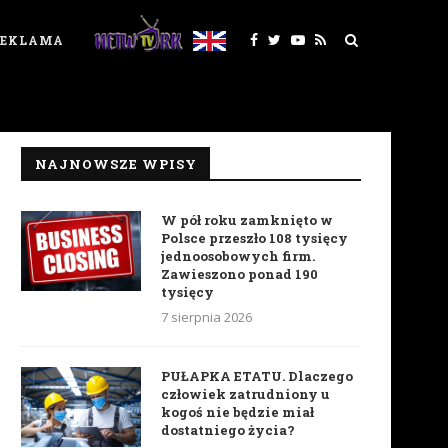
REKLAMA
NAJNOWSZE WPISY
W pół roku zamknięto w
Polsce przeszło 108 tysięcy
jednoosobowych firm.
Zawieszono ponad 190
tysięcy
7 sierpnia 2026
PUŁAPKA ETATU. Dlaczego
człowiek zatrudniony u
kogoś nie będzie miał
dostatniego życia?