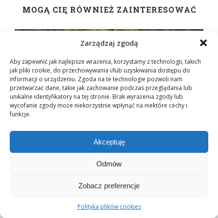
MOGĄ CIĘ RÓWNIEŻ ZAINTERESOWAĆ
Zarządzaj zgodą
Aby zapewnić jak najlepsze wrażenia, korzystamy z technologii, takich
jak pliki cookie, do przechowywania i/lub uzyskiwania dostępu do
informacji o urządzeniu. Zgoda na te technologie pozwoli nam
przetwarzać dane, takie jak zachowanie podczas przeglądania lub
unikalne identyfikatory na tej stronie. Brak wyrażenia zgody lub
wycofanie zgody może niekorzystnie wpłynąć na niektóre cechy i
funkcje.
Akceptuję
Odmów
Flavon Picnic 2026. To było piękne i
wyjątkowe,...
Zobacz preferencje
29 czerwca 2026
Polityka plików cookies