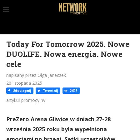
Today For Tomorrow 2025. Nowe
DUOLIFE. Nowa energia. Nowe
cele
napisany przez Olga Janeczek
20 listopada 2025
Udostępnij
Tweetnij
2675
artykuł promocyjny
PreZero Arena Gliwice w dniach 27-28
września 2025 roku była wypełniona
emocjami po brzegi. Setki uczestników,