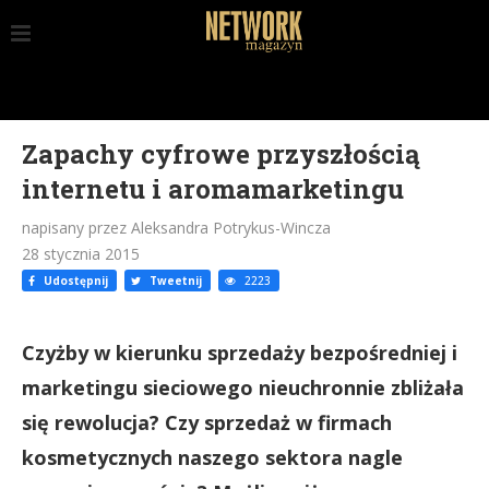
Zapachy cyfrowe przyszłością
internetu i aromamarketingu
napisany przez Aleksandra Potrykus-Wincza
28 stycznia 2015
Udostępnij
Tweetnij
2223
Czyżby w kierunku sprzedaży bezpośredniej i
marketingu sieciowego nieuchronnie zbliżała
się rewolucja? Czy sprzedaż w firmach
kosmetycznych naszego sektora nagle