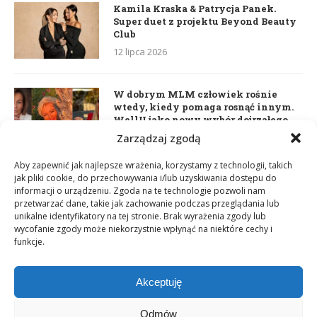
Kamila Kraska & Patrycja Panek.
Super duet z projektu Beyond Beauty
Club
12 lipca 2026
W dobrym MLM człowiek rośnie
wtedy, kiedy pomaga rosnąć innym.
WellU jako nowy wybór dojrzałego
lidera
Zarządzaj zgodą
2 czerwca 2026
Aby zapewnić jak najlepsze wrażenia, korzystamy z technologii, takich
jak pliki cookie, do przechowywania i/lub uzyskiwania dostępu do
informacji o urządzeniu. Zgoda na te technologie pozwoli nam
Daria Dudzik. Kocham Cię
przetwarzać dane, takie jak zachowanie podczas przeglądania lub
17 kwietnia 2026
unikalne identyfikatory na tej stronie. Brak wyrażenia zgody lub
wycofanie zgody może niekorzystnie wpłynąć na niektóre cechy i
funkcje.
Akceptuję
Odmów