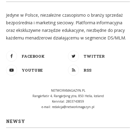
Jedyne w Polsce, niezależne czasopismo o branży sprzedaż
bezpośrednia i marketing sieciowy. Platforma informacyjna
oraz ekskluzywne narzędzie edukacyjne, niezbędne do pracy
każdemu menadżerowi działającemu w segmencie DS/MLM.
FACEBOOK
TWITTER
YOUTUBE
RSS
NETWORKMAGAZYN.PL
Rangárflatir 4, Rangárþing ytra, 850 Hella, Iceland
Kennital: 2803743859
e-mail:
redakcja@networkmagazyn.pl
NEWSY