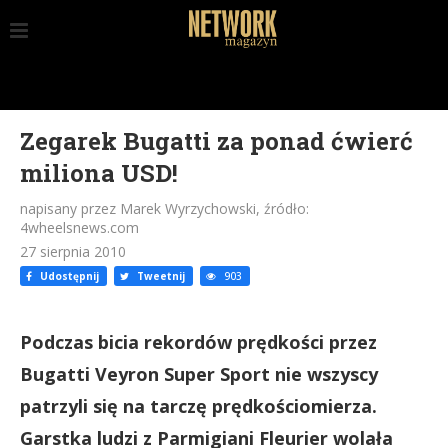
Zegarek Bugatti za ponad ćwierć
miliona USD!
napisany przez Marek Wyrzychowski, źródło:
4wheelsnews.com
27 sierpnia 2010
Udostępnij
Tweetnij
903
Podczas bicia rekordów prędkości przez
Bugatti Veyron Super Sport nie wszyscy
patrzyli się na tarczę prędkościomierza.
Garstka ludzi z Parmigiani Fleurier wolała