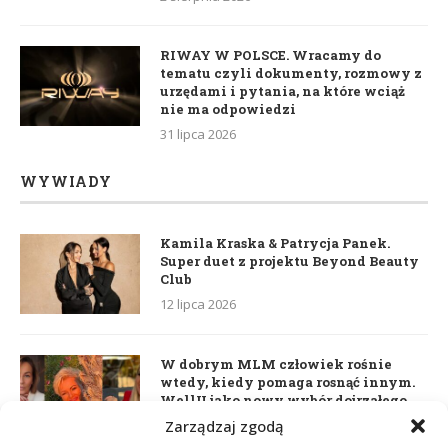
RIWAY W POLSCE. Wracamy do
tematu czyli dokumenty, rozmowy z
urzędami i pytania, na które wciąż
nie ma odpowiedzi
31 lipca 2026
WYWIADY
Kamila Kraska & Patrycja Panek.
Super duet z projektu Beyond Beauty
Club
12 lipca 2026
W dobrym MLM człowiek rośnie
wtedy, kiedy pomaga rosnąć innym.
WellU jako nowy wybór dojrzałego
lidera
Zarządzaj zgodą
2 czerwca 2026