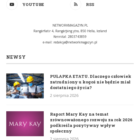
YOUTUBE
RSS
NETWORKMAGAZYN.PL
Rangárflatir 4, Rangárþing ytra, 850 Hella, Iceland
Kennital: 2803743859
e-mail:
redakcja@networkmagazyn.pl
NEWSY
PUŁAPKA ETATU. Dlaczego człowiek
zatrudniony u kogoś nie będzie miał
dostatniego życia?
2 sierpnia 2026
Raport Mary Kay na temat
zrównoważonego rozwoju za rok 2026
podkreśla pozytywny wpływ
społeczny
2 sierpnia 2026