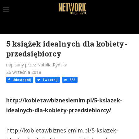
5 książek idealnych dla kobiety-
przedsiębiorcy
napisany przez Natalia Ryńska
26 września 2018
Udostępnij
Tweetnij
868
http://kobietawbiznesiemlm.pl/5-ksiazek-
idealnych-dla-kobiety-przedsiebiorcy/
http://kobietawbiznesiemlm.pl/5-ksiazek-