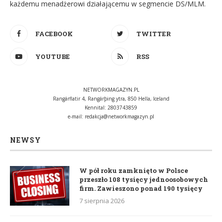
każdemu menadżerowi działającemu w segmencie DS/MLM.
FACEBOOK
TWITTER
YOUTUBE
RSS
NETWORKMAGAZYN.PL
Rangárflatir 4, Rangárþing ytra, 850 Hella, Iceland
Kennital: 2803743859
e-mail:
redakcja@networkmagazyn.pl
NEWSY
W pół roku zamknięto w Polsce
przeszło 108 tysięcy jednoosobowych
firm. Zawieszono ponad 190 tysięcy
7 sierpnia 2026