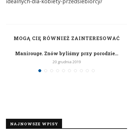
idealnych-dla-kobiety-przedsiebiorcy/
MOGĄ CIĘ RÓWNIEŻ ZAINTERESOWAĆ
Manirouge. Znów byliśmy przy porodzie…
20 grudnia 2019
NAJNOWSZE WPISY