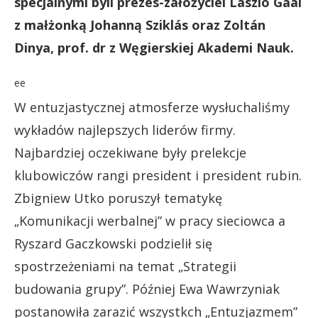
specjalnymi byli prezes-założyciel László Gaál
z małżonką Johanną Sziklás oraz Zoltán
Dinya, prof. dr z Węgierskiej Akademi Nauk.
ee
W entuzjastycznej atmosferze wysłuchaliśmy
wykładów najlepszych liderów firmy.
Najbardziej oczekiwane były prelekcje
klubowiczów rangi president i president rubin.
Zbigniew Utko poruszył tematykę
„Komunikacji werbalnej” w pracy sieciowca a
Ryszard Gaczkowski podzielił się
spostrzeżeniami na temat „Strategii
budowania grupy”. Później Ewa Wawrzyniak
postanowiła zarazić wszystkch „Entuzjazmem”