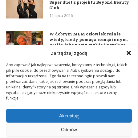
Super duet z projektu Beyond Beauty
Club
12 lipca 2026
W dobrym MLM człowiek rośnie
wtedy, kiedy pomaga rosnąć innym.
WellU jako nowy wybór dojrzałego
lidera
Zarządzaj zgodą
2 czerwca 2026
Aby zapewnić jak najlepsze wrażenia, korzystamy z technologii, takich
jak pliki cookie, do przechowywania i/lub uzyskiwania dostępu do
informacji o urządzeniu. Zgoda na te technologie pozwoli nam
Daria Dudzik. Kocham Cię
przetwarzać dane, takie jak zachowanie podczas przeglądania lub
17 kwietnia 2026
unikalne identyfikatory na tej stronie. Brak wyrażenia zgody lub
wycofanie zgody może niekorzystnie wpłynąć na niektóre cechy i
funkcje.
Akceptuję
Odmów