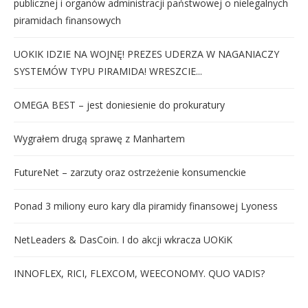
publicznej i organów administracji państwowej o nielegalnych
piramidach finansowych
UOKIK IDZIE NA WOJNĘ! PREZES UDERZA W NAGANIACZY
SYSTEMÓW TYPU PIRAMIDA! WRESZCIE...
OMEGA BEST – jest doniesienie do prokuratury
Wygrałem drugą sprawę z Manhartem
FutureNet – zarzuty oraz ostrzeżenie konsumenckie
Ponad 3 miliony euro kary dla piramidy finansowej Lyoness
NetLeaders & DasCoin. I do akcji wkracza UOKiK
INNOFLEX, RICI, FLEXCOM, WEECONOMY. QUO VADIS?