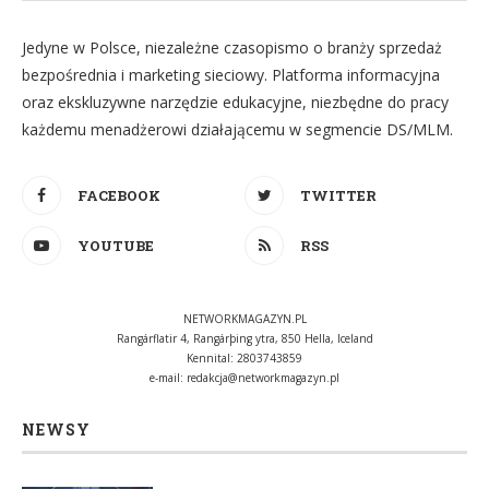
Jedyne w Polsce, niezależne czasopismo o branży sprzedaż
bezpośrednia i marketing sieciowy. Platforma informacyjna
oraz ekskluzywne narzędzie edukacyjne, niezbędne do pracy
każdemu menadżerowi działającemu w segmencie DS/MLM.
FACEBOOK
TWITTER
YOUTUBE
RSS
NETWORKMAGAZYN.PL
Rangárflatir 4, Rangárþing ytra, 850 Hella, Iceland
Kennital: 2803743859
e-mail:
redakcja@networkmagazyn.pl
NEWSY