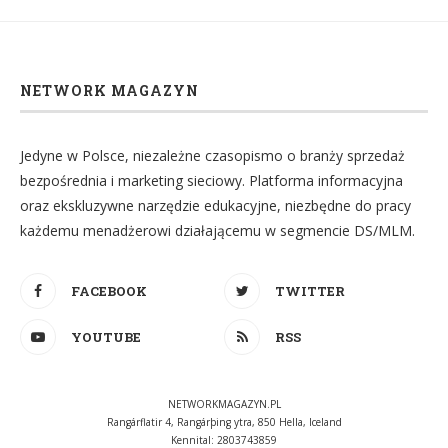
NETWORK MAGAZYN
Jedyne w Polsce, niezależne czasopismo o branży sprzedaż
bezpośrednia i marketing sieciowy. Platforma informacyjna
oraz ekskluzywne narzędzie edukacyjne, niezbędne do pracy
każdemu menadżerowi działającemu w segmencie DS/MLM.
FACEBOOK
TWITTER
YOUTUBE
RSS
NETWORKMAGAZYN.PL
Rangárflatir 4, Rangárþing ytra, 850 Hella, Iceland
Kennital: 2803743859