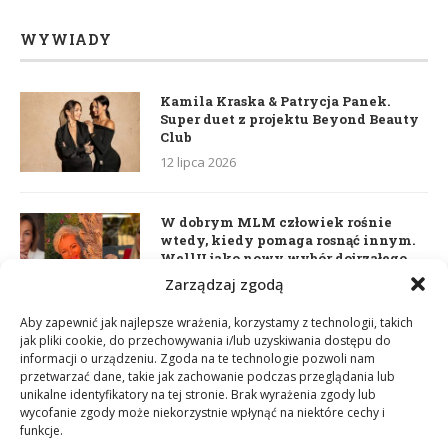
WYWIADY
Kamila Kraska & Patrycja Panek.
Super duet z projektu Beyond Beauty
Club
12 lipca 2026
W dobrym MLM człowiek rośnie
wtedy, kiedy pomaga rosnąć innym.
WellU jako nowy wybór dojrzałego
lidera
Zarządzaj zgodą
2 czerwca 2026
Aby zapewnić jak najlepsze wrażenia, korzystamy z technologii, takich
jak pliki cookie, do przechowywania i/lub uzyskiwania dostępu do
informacji o urządzeniu. Zgoda na te technologie pozwoli nam
Daria Dudzik. Kocham Cię
przetwarzać dane, takie jak zachowanie podczas przeglądania lub
17 kwietnia 2026
unikalne identyfikatory na tej stronie. Brak wyrażenia zgody lub
wycofanie zgody może niekorzystnie wpłynąć na niektóre cechy i
funkcje.