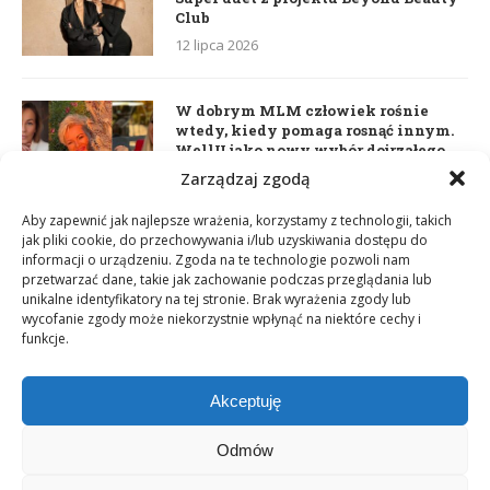
Club
12 lipca 2026
W dobrym MLM człowiek rośnie
wtedy, kiedy pomaga rosnąć innym.
WellU jako nowy wybór dojrzałego
lidera
Zarządzaj zgodą
2 czerwca 2026
Aby zapewnić jak najlepsze wrażenia, korzystamy z technologii, takich
jak pliki cookie, do przechowywania i/lub uzyskiwania dostępu do
informacji o urządzeniu. Zgoda na te technologie pozwoli nam
Daria Dudzik. Kocham Cię
przetwarzać dane, takie jak zachowanie podczas przeglądania lub
17 kwietnia 2026
unikalne identyfikatory na tej stronie. Brak wyrażenia zgody lub
wycofanie zgody może niekorzystnie wpłynąć na niektóre cechy i
funkcje.
Akceptuję
Odmów