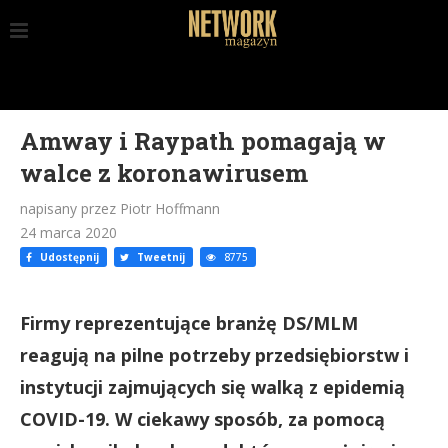
Amway i Raypath pomagają w
walce z koronawirusem
napisany przez Piotr Hoffmann
24 marca 2020
Udostępnij
Tweetnij
8775
Firmy reprezentujące branżę DS/MLM
reagują na pilne potrzeby przedsiębiorstw i
instytucji zajmujących się walką z epidemią
COVID-19. W ciekawy sposób, za pomocą