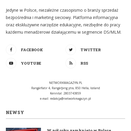
Jedyne w Polsce, niezależne czasopismo o branży sprzedaż
bezpośrednia i marketing sieciowy. Platforma informacyjna
oraz ekskluzywne narzędzie edukacyjne, niezbędne do pracy
każdemu menadżerowi działającemu w segmencie DS/MLM.
FACEBOOK
TWITTER
YOUTUBE
RSS
NETWORKMAGAZYN.PL
Rangárflatir 4, Rangárþing ytra, 850 Hella, Iceland
Kennital: 2803743859
e-mail:
redakcja@networkmagazyn.pl
NEWSY
W pół roku zamknięto w Polsce