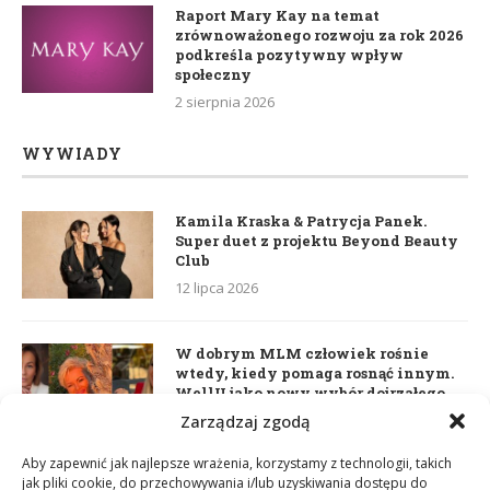
Raport Mary Kay na temat
zrównoważonego rozwoju za rok 2026
podkreśla pozytywny wpływ
społeczny
2 sierpnia 2026
WYWIADY
Kamila Kraska & Patrycja Panek.
Super duet z projektu Beyond Beauty
Club
12 lipca 2026
W dobrym MLM człowiek rośnie
wtedy, kiedy pomaga rosnąć innym.
WellU jako nowy wybór dojrzałego
lidera
Zarządzaj zgodą
2 czerwca 2026
Aby zapewnić jak najlepsze wrażenia, korzystamy z technologii, takich
jak pliki cookie, do przechowywania i/lub uzyskiwania dostępu do