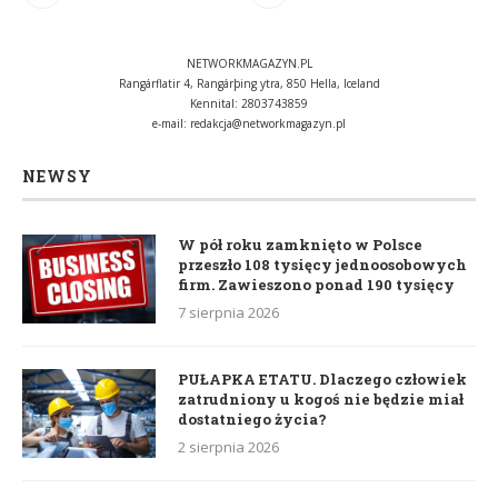
NETWORKMAGAZYN.PL
Rangárflatir 4, Rangárþing ytra, 850 Hella, Iceland
Kennital: 2803743859
e-mail:
redakcja@networkmagazyn.pl
NEWSY
W pół roku zamknięto w Polsce
przeszło 108 tysięcy jednoosobowych
firm. Zawieszono ponad 190 tysięcy
7 sierpnia 2026
PUŁAPKA ETATU. Dlaczego człowiek
zatrudniony u kogoś nie będzie miał
dostatniego życia?
2 sierpnia 2026