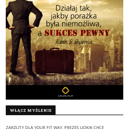
WŁĄCZ MYŚLENIE
ZARZUTY DLA YOUR FIT WAY. PREZES UOKIK CHCE