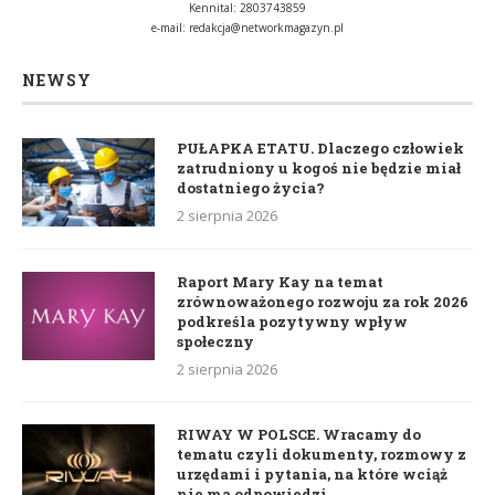
Kennital: 2803743859
e-mail:
redakcja@networkmagazyn.pl
NEWSY
PUŁAPKA ETATU. Dlaczego człowiek
zatrudniony u kogoś nie będzie miał
dostatniego życia?
2 sierpnia 2026
Raport Mary Kay na temat
zrównoważonego rozwoju za rok 2026
podkreśla pozytywny wpływ
społeczny
2 sierpnia 2026
RIWAY W POLSCE. Wracamy do
tematu czyli dokumenty, rozmowy z
urzędami i pytania, na które wciąż
nie ma odpowiedzi