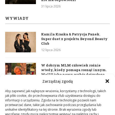
31 lipca 2026
WYWIADY
Kamila Kraska & Patrycja Panek.
Super duet z projektu Beyond Beauty
Club
12 lipca 2026
W dobrym MLM człowiek rośnie
wtedy, kiedy pomaga rosnąć innym.
WellU jako nowy wybór dojrzałego
lidera
Zarządzaj zgodą
2 czerwca 2026
Aby zapewnić jak najlepsze wrażenia, korzystamy z technologii, takich
jak pliki cookie, do przechowywania i/lub uzyskiwania dostępu do
informacji o urządzeniu. Zgoda na te technologie pozwoli nam
Daria Dudzik. Kocham Cię
przetwarzać dane, takie jak zachowanie podczas przeglądania lub
17 kwietnia 2026
unikalne identyfikatory na tej stronie. Brak wyrażenia zgody lub
wycofanie zgody może niekorzystnie wpłynąć na niektóre cechy i