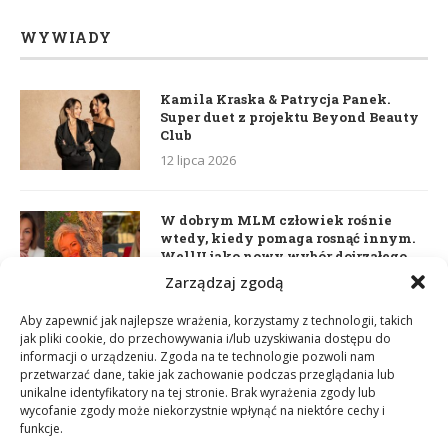
WYWIADY
Kamila Kraska & Patrycja Panek.
Super duet z projektu Beyond Beauty
Club
12 lipca 2026
W dobrym MLM człowiek rośnie
wtedy, kiedy pomaga rosnąć innym.
WellU jako nowy wybór dojrzałego
lidera
Zarządzaj zgodą
2 czerwca 2026
Aby zapewnić jak najlepsze wrażenia, korzystamy z technologii, takich
jak pliki cookie, do przechowywania i/lub uzyskiwania dostępu do
informacji o urządzeniu. Zgoda na te technologie pozwoli nam
Daria Dudzik. Kocham Cię
przetwarzać dane, takie jak zachowanie podczas przeglądania lub
17 kwietnia 2026
unikalne identyfikatory na tej stronie. Brak wyrażenia zgody lub
wycofanie zgody może niekorzystnie wpłynąć na niektóre cechy i
funkcje.