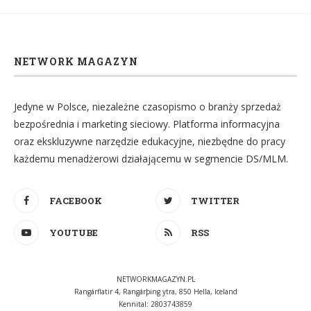
NETWORK MAGAZYN
Jedyne w Polsce, niezależne czasopismo o branży sprzedaż
bezpośrednia i marketing sieciowy. Platforma informacyjna
oraz ekskluzywne narzędzie edukacyjne, niezbędne do pracy
każdemu menadżerowi działającemu w segmencie DS/MLM.
FACEBOOK
TWITTER
YOUTUBE
RSS
NETWORKMAGAZYN.PL
Rangárflatir 4, Rangárþing ytra, 850 Hella, Iceland
Kennital: 2803743859