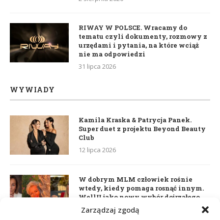
RIWAY W POLSCE. Wracamy do
tematu czyli dokumenty, rozmowy z
urzędami i pytania, na które wciąż
nie ma odpowiedzi
31 lipca 2026
WYWIADY
Kamila Kraska & Patrycja Panek.
Super duet z projektu Beyond Beauty
Club
12 lipca 2026
W dobrym MLM człowiek rośnie
wtedy, kiedy pomaga rosnąć innym.
WellU jako nowy wybór dojrzałego
lidera
Zarządzaj zgodą
2 czerwca 2026