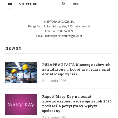
YOUTUBE
RSS
NETWORKMAGAZYN.PL
Rangárflatir 4, Rangárþing ytra, 850 Hella, Iceland
Kennital: 2803743859
e-mail:
redakcja@networkmagazyn.pl
NEWSY
PUŁAPKA ETATU. Dlaczego człowiek
zatrudniony u kogoś nie będzie miał
dostatniego życia?
2 sierpnia 2026
Raport Mary Kay na temat
zrównoważonego rozwoju za rok 2026
podkreśla pozytywny wpływ
społeczny
2 sierpnia 2026