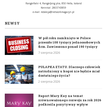
Rangárflatir 4, Rangárþing ytra, 850 Hella, Iceland
Kennital: 2803743859
e-mail:
redakcja@networkmagazyn.pl
NEWSY
W pół roku zamknięto w Polsce
przeszło 108 tysięcy jednoosobowych
firm. Zawieszono ponad 190 tysięcy
7 sierpnia 2026
PUŁAPKA ETATU. Dlaczego człowiek
zatrudniony u kogoś nie będzie miał
dostatniego życia?
2 sierpnia 2026
Raport Mary Kay na temat
zrównoważonego rozwoju za rok 2026
podkreśla pozytywny wpływ