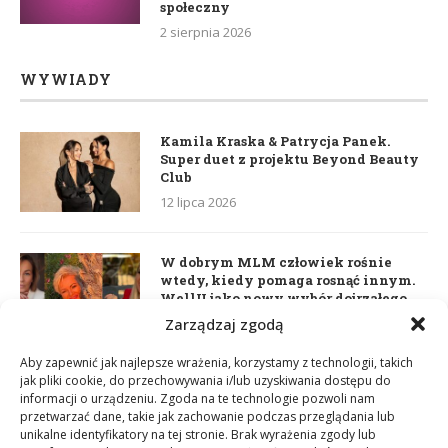
społeczny
2 sierpnia 2026
WYWIADY
Kamila Kraska & Patrycja Panek.
Super duet z projektu Beyond Beauty
Club
12 lipca 2026
W dobrym MLM człowiek rośnie
wtedy, kiedy pomaga rosnąć innym.
WellU jako nowy wybór dojrzałego
lidera
Zarządzaj zgodą
2 czerwca 2026
Aby zapewnić jak najlepsze wrażenia, korzystamy z technologii, takich
jak pliki cookie, do przechowywania i/lub uzyskiwania dostępu do
informacji o urządzeniu. Zgoda na te technologie pozwoli nam
Daria Dudzik. Kocham Cię
przetwarzać dane, takie jak zachowanie podczas przeglądania lub
17 kwietnia 2026
unikalne identyfikatory na tej stronie. Brak wyrażenia zgody lub