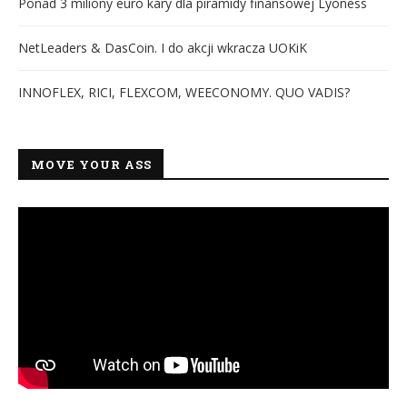
Ponad 3 miliony euro kary dla piramidy finansowej Lyoness
NetLeaders & DasCoin. I do akcji wkracza UOKiK
INNOFLEX, RICI, FLEXCOM, WEECONOMY. QUO VADIS?
MOVE YOUR ASS