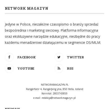
NETWORK MAGAZYN
Jedyne w Polsce, niezależne czasopismo o branży sprzedaż
bezpośrednia i marketing sieciowy. Platforma informacyjna
oraz ekskluzywne narzędzie edukacyjne, niezbędne do pracy
każdemu menadżerowi działającemu w segmencie DS/MLM.
FACEBOOK
TWITTER
YOUTUBE
RSS
NETWORKMAGAZYN.PL
Rangárflatir 4, Rangárþing ytra, 850 Hella, Iceland
Kennital: 2803743859
e-mail:
redakcja@networkmagazyn.pl