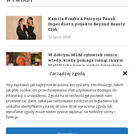
WYWIADY
Kamila Kraska & Patrycja Panek.
Super duet z projektu Beyond Beauty
Club
12 lipca 2026
W dobrym MLM człowiek rośnie
wtedy, kiedy pomaga rosnąć innym.
WellU jako nowy wybór dojrzałego
lidera
Zarządzaj zgodą
2 czerwca 2026
Aby zapewnić jak najlepsze wrażenia, korzystamy z technologii, takich
jak pliki cookie, do przechowywania i/lub uzyskiwania dostępu do
informacji o urządzeniu. Zgoda na te technologie pozwoli nam
Daria Dudzik. Kocham Cię
przetwarzać dane, takie jak zachowanie podczas przeglądania lub
17 kwietnia 2026
unikalne identyfikatory na tej stronie. Brak wyrażenia zgody lub
wycofanie zgody może niekorzystnie wpłynąć na niektóre cechy i
funkcje.