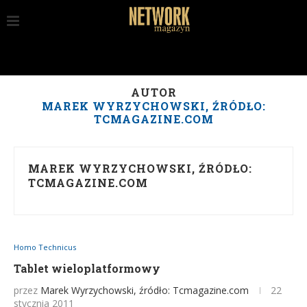
AUTOR
MAREK WYRZYCHOWSKI, ŹRÓDŁO:
TCMAGAZINE.COM
MAREK WYRZYCHOWSKI, ŹRÓDŁO:
TCMAGAZINE.COM
Homo Technicus
Tablet wieloplatformowy
przez
Marek Wyrzychowski, źródło: Tcmagazine.com
22
stycznia 2011