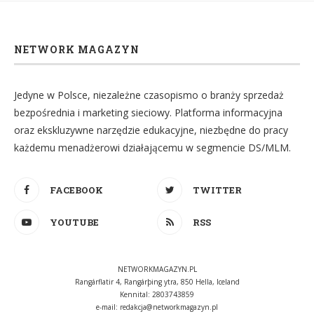
NETWORK MAGAZYN
Jedyne w Polsce, niezależne czasopismo o branży sprzedaż
bezpośrednia i marketing sieciowy. Platforma informacyjna
oraz ekskluzywne narzędzie edukacyjne, niezbędne do pracy
każdemu menadżerowi działającemu w segmencie DS/MLM.
FACEBOOK
TWITTER
YOUTUBE
RSS
NETWORKMAGAZYN.PL
Rangárflatir 4, Rangárþing ytra, 850 Hella, Iceland
Kennital: 2803743859
e-mail:
redakcja@networkmagazyn.pl