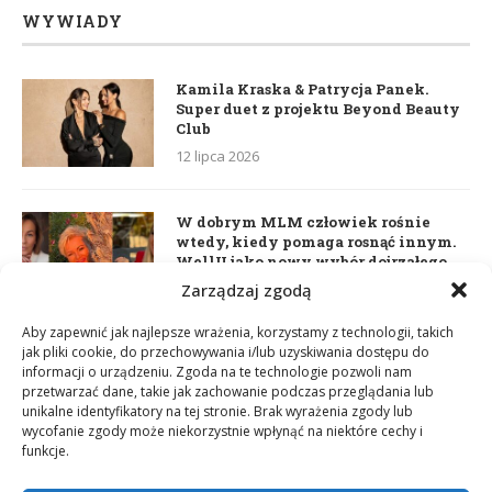
WYWIADY
Kamila Kraska & Patrycja Panek.
Super duet z projektu Beyond Beauty
Club
12 lipca 2026
W dobrym MLM człowiek rośnie
wtedy, kiedy pomaga rosnąć innym.
WellU jako nowy wybór dojrzałego
lidera
Zarządzaj zgodą
2 czerwca 2026
Aby zapewnić jak najlepsze wrażenia, korzystamy z technologii, takich
jak pliki cookie, do przechowywania i/lub uzyskiwania dostępu do
informacji o urządzeniu. Zgoda na te technologie pozwoli nam
Daria Dudzik. Kocham Cię
przetwarzać dane, takie jak zachowanie podczas przeglądania lub
17 kwietnia 2026
unikalne identyfikatory na tej stronie. Brak wyrażenia zgody lub
wycofanie zgody może niekorzystnie wpłynąć na niektóre cechy i
funkcje.