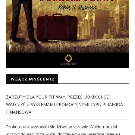
WŁĄCZ MYŚLENIE
ZARZUTY DLA YOUR FIT WAY. PREZES UOKIK CHCE
WALCZYĆ Z SYSTEMAMI PROMOCYJNYMI TYPU PIRAMIDA
FINANSOWA
Prokuratura wznowiła śledztwo w sprawie Waldemara M.
Poszkodowani pytają: czy doczekamy się wreszcie prawa i