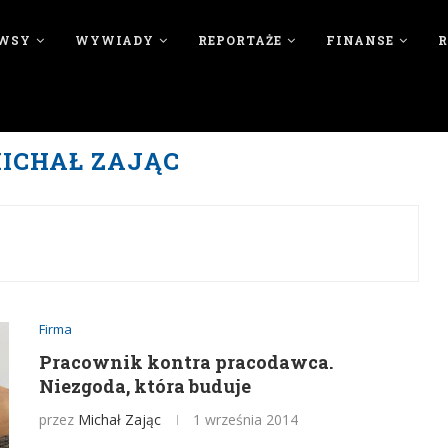
WSY
WYWIADY
REPORTAŻE
FINANSE
ICHAŁ ZAJĄC
Firma
Pracownik kontra pracodawca.
Niezgoda, która buduje
przez
Michał Zając
1 września 2014