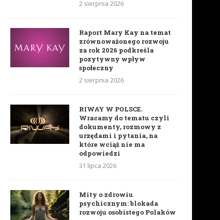
2 sierpnia 2026
Raport Mary Kay na temat
zrównoważonego rozwoju
za rok 2026 podkreśla
pozytywny wpływ
społeczny
2 sierpnia 2026
RIWAY W POLSCE.
Wracamy do tematu czyli
dokumenty, rozmowy z
urzędami i pytania, na
które wciąż nie ma
odpowiedzi
31 lipca 2026
Mity o zdrowiu
psychicznym: blokada
rozwoju osobistego Polaków