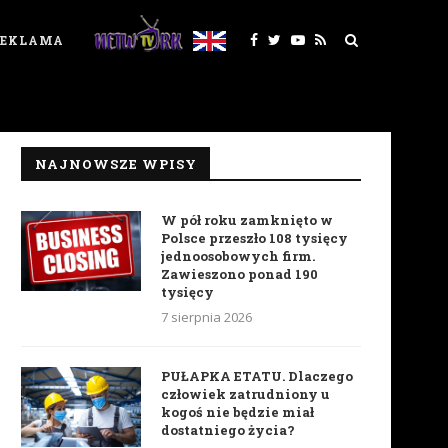
REKLAMA
NAJNOWSZE WPISY
W pół roku zamknięto w
Polsce przeszło 108 tysięcy
jednoosobowych firm.
Zawieszono ponad 190
tysięcy
7 sierpnia 2026
PUŁAPKA ETATU. Dlaczego
człowiek zatrudniony u
kogoś nie będzie miał
dostatniego życia?