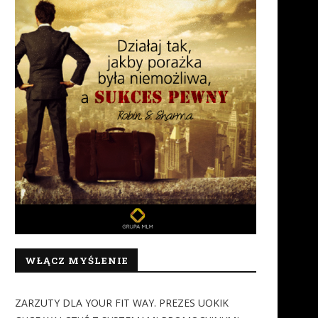
WŁĄCZ MYŚLENIE
ZARZUTY DLA YOUR FIT WAY. PREZES UOKIK