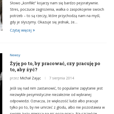
Słowo „konflikt” kojarzy nam się bardzo pejoratywnie.
Stres, poczucie zagrożenia, walka o zaspokojenie swoich
potrzeb – to są rzeczy, które przychodzą nam na myśl,
gdy je słyszymy. Okazuje się jednak, że…
Czytaj więcej
Newsy
Żyję po to, by pracować, czy pracuję po
to, aby żyć?
przez
Michał Zając
7 sierpnia 2014
Jeśli się nad nim zastanowić, to popularne zapytanie jest
niezwykle pesymistyczne niezależnie od wybranej
odpowiedzi. Oznacza, że większość ludzi albo pracuje
tylko po to, by nie umrzeć z głodu, albo nie pozostawia w
swoim życiu miejsca na nic poza pracą. Na szczęście,