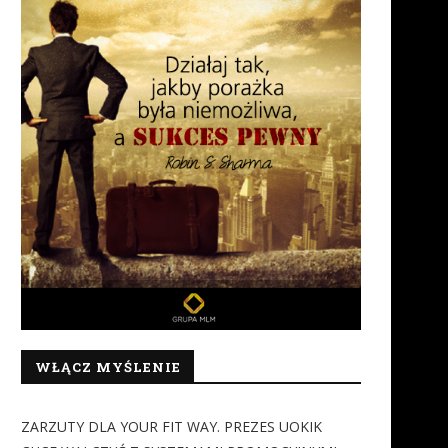
WŁĄCZ MYŚLENIE
ZARZUTY DLA YOUR FIT WAY. PREZES UOKIK