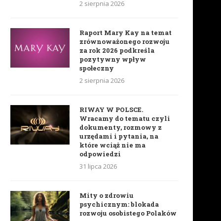
2 sierpnia 2026
Raport Mary Kay na temat
zrównoważonego rozwoju
za rok 2026 podkreśla
pozytywny wpływ
społeczny
2 sierpnia 2026
RIWAY W POLSCE.
Wracamy do tematu czyli
dokumenty, rozmowy z
urzędami i pytania, na
które wciąż nie ma
odpowiedzi
31 lipca 2026
Mity o zdrowiu
psychicznym: blokada
rozwoju osobistego Polaków