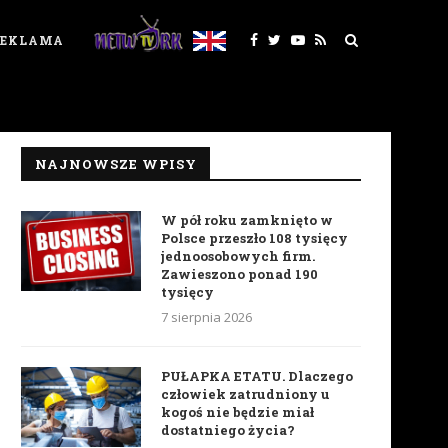
REKLAMA
NAJNOWSZE WPISY
W pół roku zamknięto w
Polsce przeszło 108 tysięcy
jednoosobowych firm.
Zawieszono ponad 190
tysięcy
7 sierpnia 2026
PUŁAPKA ETATU. Dlaczego
człowiek zatrudniony u
kogoś nie będzie miał
dostatniego życia?