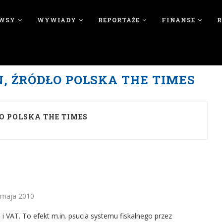
WSY
WYWIADY
REPORTAŻE
FINANSE
, ŹRÓDŁO POLSKA THE TIMES
O POLSKA THE TIMES
 maja 2010
 i VAT. To efekt m.in. psucia systemu fiskalnego przez