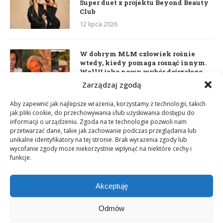
Super duet z projektu Beyond Beauty
Club
12 lipca 2026
W dobrym MLM człowiek rośnie
wtedy, kiedy pomaga rosnąć innym.
WellU jako nowy wybór dojrzałego
lidera
Zarządzaj zgodą
2 czerwca 2026
Aby zapewnić jak najlepsze wrażenia, korzystamy z technologii, takich
jak pliki cookie, do przechowywania i/lub uzyskiwania dostępu do
informacji o urządzeniu. Zgoda na te technologie pozwoli nam
Daria Dudzik. Kocham Cię
przetwarzać dane, takie jak zachowanie podczas przeglądania lub
17 kwietnia 2026
unikalne identyfikatory na tej stronie. Brak wyrażenia zgody lub
wycofanie zgody może niekorzystnie wpłynąć na niektóre cechy i
funkcje.
Akceptuję
Odmów