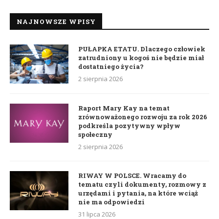
NAJNOWSZE WPISY
PUŁAPKA ETATU. Dlaczego człowiek
zatrudniony u kogoś nie będzie miał
dostatniego życia?
2 sierpnia 2026
Raport Mary Kay na temat
zrównoważonego rozwoju za rok 2026
podkreśla pozytywny wpływ
społeczny
2 sierpnia 2026
RIWAY W POLSCE. Wracamy do
tematu czyli dokumenty, rozmowy z
urzędami i pytania, na które wciąż
nie ma odpowiedzi
31 lipca 2026