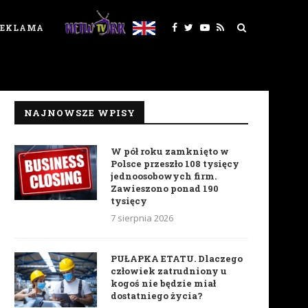
REKLAMA
NAJNOWSZE WPISY
W pół roku zamknięto w
Polsce przeszło 108 tysięcy
jednoosobowych firm.
Zawieszono ponad 190
tysięcy
7 sierpnia 2026
PUŁAPKA ETATU. Dlaczego
człowiek zatrudniony u
kogoś nie będzie miał
dostatniego życia?