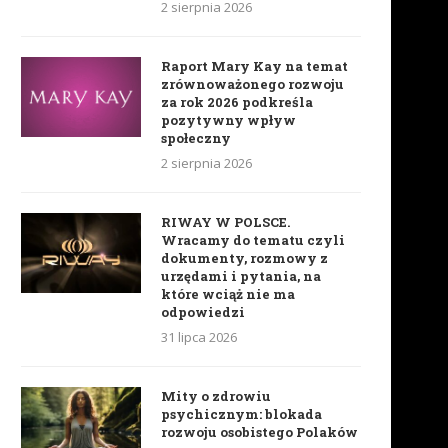
2 sierpnia 2026
Raport Mary Kay na temat
zrównoważonego rozwoju
za rok 2026 podkreśla
pozytywny wpływ
społeczny
2 sierpnia 2026
RIWAY W POLSCE.
Wracamy do tematu czyli
dokumenty, rozmowy z
urzędami i pytania, na
które wciąż nie ma
odpowiedzi
31 lipca 2026
Mity o zdrowiu
psychicznym: blokada
rozwoju osobistego Polaków