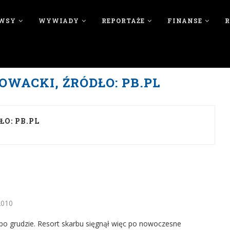
WSY
WYWIADY
REPORTAŻE
FINANSE
OWACKI, ŹRÓDŁO: PB.PL
O: PB.PL
2010
 po grudzie. Resort skarbu sięgnął więc po nowoczesne