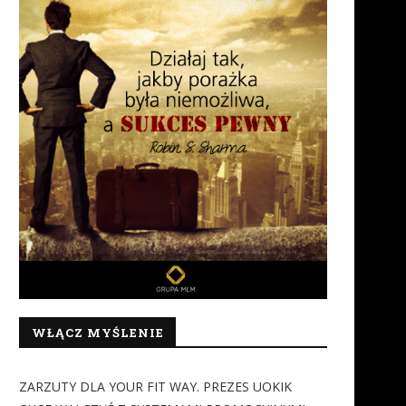
WŁĄCZ MYŚLENIE
ZARZUTY DLA YOUR FIT WAY. PREZES UOKIK