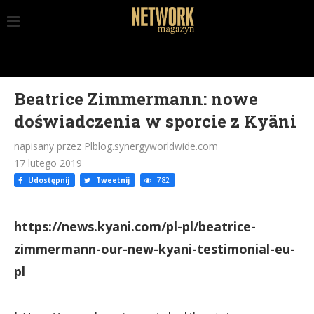
Beatrice Zimmermann: nowe
doświadczenia w sporcie z Kyäni
napisany przez Plblog.synergyworldwide.com
17 lutego 2019
Udostępnij
Tweetnij
782
https://news.kyani.com/pl-pl/beatrice-
zimmermann-our-new-kyani-testimonial-eu-
pl