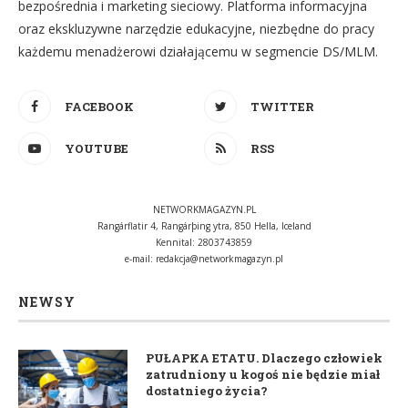
bezpośrednia i marketing sieciowy. Platforma informacyjna
oraz ekskluzywne narzędzie edukacyjne, niezbędne do pracy
każdemu menadżerowi działającemu w segmencie DS/MLM.
FACEBOOK
TWITTER
YOUTUBE
RSS
NETWORKMAGAZYN.PL
Rangárflatir 4, Rangárþing ytra, 850 Hella, Iceland
Kennital: 2803743859
e-mail:
redakcja@networkmagazyn.pl
NEWSY
PUŁAPKA ETATU. Dlaczego człowiek
zatrudniony u kogoś nie będzie miał
dostatniego życia?