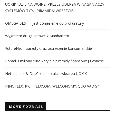
UOKIK IDZIE NA WOJNĘ! PREZES UDERZA W NAGANIACZY
SYSTEMÓW TYPU PIRAMIDA! WRESZCIE...
OMEGA BEST – jest doniesienie do prokuratury
Wygrałem drugą sprawę z Manhartem
FutureNet – zarzuty oraz ostrzeżenie konsumenckie
Ponad 3 miliony euro kary dla piramidy finansowej Lyoness
NetLeaders & DasCoin. I do akcji wkracza UOKiK
INNOFLEX, RICI, FLEXCOM, WEECONOMY. QUO VADIS?
MOVE YOUR ASS