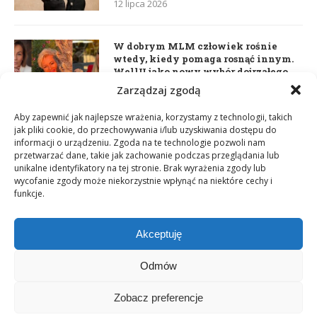
12 lipca 2026
W dobrym MLM człowiek rośnie
wtedy, kiedy pomaga rosnąć innym.
WellU jako nowy wybór dojrzałego
lidera
Zarządzaj zgodą
2 czerwca 2026
Aby zapewnić jak najlepsze wrażenia, korzystamy z technologii, takich
jak pliki cookie, do przechowywania i/lub uzyskiwania dostępu do
informacji o urządzeniu. Zgoda na te technologie pozwoli nam
Daria Dudzik. Kocham Cię
przetwarzać dane, takie jak zachowanie podczas przeglądania lub
17 kwietnia 2026
unikalne identyfikatory na tej stronie. Brak wyrażenia zgody lub
wycofanie zgody może niekorzystnie wpłynąć na niektóre cechy i
funkcje.
Akceptuję
Odmów
Zobacz preferencje
Copyright © 2003-2025 Network Magazyn | Powered by
GT Media