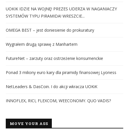
UOKIK IDZIE NA WOJNĘ! PREZES UDERZA W NAGANIACZY
SYSTEMÓW TYPU PIRAMIDA! WRESZCIE...
OMEGA BEST – jest doniesienie do prokuratury
Wygrałem drugą sprawę z Manhartem
FutureNet – zarzuty oraz ostrzeżenie konsumenckie
Ponad 3 miliony euro kary dla piramidy finansowej Lyoness
NetLeaders & DasCoin. I do akcji wkracza UOKiK
INNOFLEX, RICI, FLEXCOM, WEECONOMY. QUO VADIS?
MOVE YOUR ASS