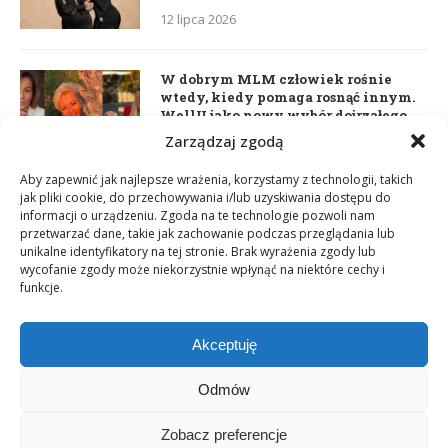
12 lipca 2026
W dobrym MLM człowiek rośnie
wtedy, kiedy pomaga rosnąć innym.
WellU jako nowy wybór dojrzałego
lidera
Zarządzaj zgodą
2 czerwca 2026
Aby zapewnić jak najlepsze wrażenia, korzystamy z technologii, takich
jak pliki cookie, do przechowywania i/lub uzyskiwania dostępu do
informacji o urządzeniu. Zgoda na te technologie pozwoli nam
Daria Dudzik. Kocham Cię
przetwarzać dane, takie jak zachowanie podczas przeglądania lub
17 kwietnia 2026
unikalne identyfikatory na tej stronie. Brak wyrażenia zgody lub
wycofanie zgody może niekorzystnie wpłynąć na niektóre cechy i
funkcje.
Akceptuję
Odmów
Zobacz preferencje