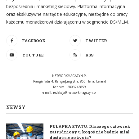
bezpośrednia i marketing sieciowy. Platforma informacyjna
oraz ekskluzywne narzędzie edukacyjne, niezbędne do pracy
każdemu menadżerowi działającemu w segmencie DS/MLM.
FACEBOOK
TWITTER
YOUTUBE
RSS
NETWORKMAGAZYN.PL
Rangárflatir 4, Rangárþing ytra, 850 Hella, Iceland
Kennital: 2803743859
e-mail:
redakcja@networkmagazyn.pl
NEWSY
PUŁAPKA ETATU. Dlaczego człowiek
zatrudniony u kogoś nie będzie miał
dostatniego życia?