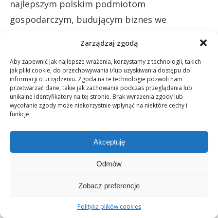
najlepszym polskim podmiotom
gospodarczym, budującym biznes we
wspaniałym sektorze, jakim jest sprzedaż
Zarządzaj zgodą
bezpośrednia i
marketing
sieciowy. Daliśmy
Aby zapewnić jak najlepsze wrażenia, korzystamy z technologii, takich
im Certyfikat Kompetencji i Rzetelności.
jak pliki cookie, do przechowywania i/lub uzyskiwania dostępu do
informacji o urządzeniu. Zgoda na te technologie pozwoli nam
przetwarzać dane, takie jak zachowanie podczas przeglądania lub
3000 km dla 5 minut. Ale przede wszystkim
unikalne identyfikatory na tej stronie. Brak wyrażenia zgody lub
było to poprzedzone 15 latami wnikliwego,
wycofanie zgody może niekorzystnie wpłynąć na niektóre cechy i
funkcje.
szczegółowego obserwowania i analizowania
działań firmy. No, ale kochani to jest poważna
Akceptuję
nagroda, którą otrzymuje się prawdziwe
Odmów
wyniki. W ciągu 25 lat istnienia Network
Magazyn przyznał takich certyfikatów tylko
Zobacz preferencje
kilka. To poważna sprawa. Tutaj wszystko musi
Polityka plików cookies
być pochytane. Przede wszystkim liczby i