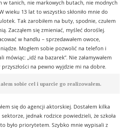
em w tanich, nie markowych butach, nie modnych
 W wieku 13 lat to wszystko skłoniło mnie do
ulotek. Tak zarobiłem na buty, spodnie, czułem
nią. Zacząłem się zmieniać, myśleć doroślej.
racować w handlu – sprzedawałem owoce,
niądze. Mogłem sobie pozwolić na telefon i
ali mówiąc: „idź na bazarek”. Nie załamywałem
 w przyszłości na pewno wyjdzie mi na dobre.
ałem sobie cel i uparcie go realizowałem.
łem się do agencji aktorskiej. Dostałem kilka
sektorze, jednak rodzice powiedzieli, że szkoła
 to było priorytetem. Szybko mnie wypisali z