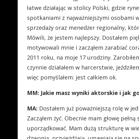
łatwe działając w stolicy Polski, gdzie ry
spotkaniami z najważniejszymi osobami w
sprzedaży oraz menedżer regionalny, któ
Mówili, że jestem najlepszy. Dostałem pi
motywowali mnie i zacząłem zarabiać cora
2011 roku, na moje 17 urodziny. Zarobiłem
czynnie działałem w harcerstwie, jeździł
więc pomyślałem: jest całkiem ok.
MM: Jakie masz wyniki aktorskie i jak g
MA:
Dostałem już poważniejszą rolę w jedn
Zacząłem żyć. Obecnie mam głowę pełną sp
uporządkować. Mam dużą strukturę w wieku
dzwonią, przyjeżdżają, umawiają się na s