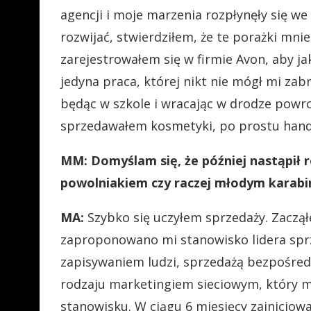
agencji i moje marzenia rozpłynęły się we
rozwijać, stwierdziłem, że te porażki mni
zarejestrowałem się w firmie Avon, aby j
jedyna praca, której nikt nie mógł mi zab
będąc w szkole i wracając w drodze powr
sprzedawałem kosmetyki, po prostu han
MM: Domyślam się, że później nastąpił 
powolniakiem czy raczej młodym kara
MA:
Szybko się uczyłem sprzedaży. Zaczą
zaproponowano mi stanowisko lidera spr
zapisywaniem ludzi, sprzedażą bezpośred
rodzaju marketingiem sieciowym, który
stanowisku. W ciągu 6 miesięcy zainicjow