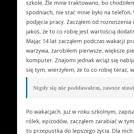
szkole. Źle mnie traktowano, bo chodził
spodniach, nie stać mnie było na telefon.
podjęcia pracy. Zacząłem od roznoszenia 
jakoś, że to co robię jest wartością dodat
Mając 14 lat zacząłem podczas wakacji p
warzywa, zarobiłem pierwsze, większe pie
komputer. Znajomi jednak wciąż się nabij
się tym, wierzyłem, że to co robię teraz,
Nigdy się nie poddawałem, zawsze stawi
Po wakacjach, już w roku szkolnym, zapisa
rólek, epizodów, zacząłem zarabiać w tym 
to przepustka do lepszego życia. Dla nich