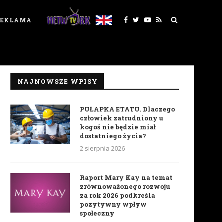
REKLAMA
NAJNOWSZE WPISY
PUŁAPKA ETATU. Dlaczego
człowiek zatrudniony u
kogoś nie będzie miał
dostatniego życia?
2 sierpnia 2026
Raport Mary Kay na temat
zrównoważonego rozwoju
za rok 2026 podkreśla
pozytywny wpływ
społeczny