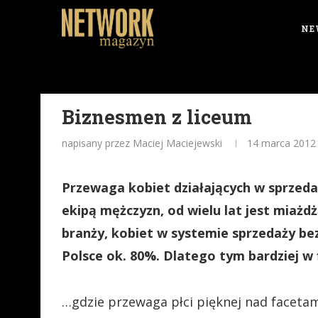
NE
Biznesmen z liceum
napisany przez Maciej Maciejewski
14 marca 2012
Przewaga kobiet działających w sprzeda
ekipą mężczyzn, od wielu lat jest miaż
branży, kobiet w systemie sprzedaży be
Polsce ok. 80%. Dlatego tym bardziej w
…gdzie przewaga płci pięknej nad facetam