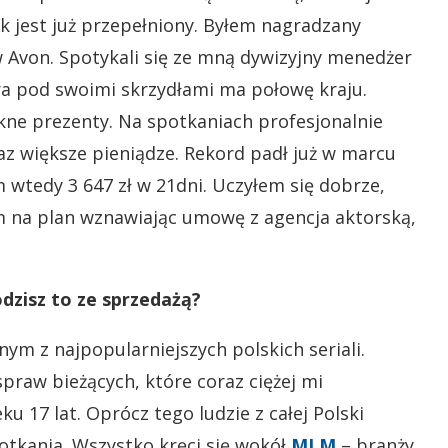
nek jest już przepełniony. Byłem nagradzany
 Avon. Spotykali się ze mną dywizyjny menedżer
ra pod swoimi skrzydłami ma połowę kraju.
ękne prezenty. Na spotkaniach profesjonalnie
z większe pieniądze. Rekord padł już w marcu
 wtedy 3 647 zł w 21dni. Uczyłem się dobrze,
em na plan wznawiając umowę z agencja aktorską,
odzisz to ze sprzedażą?
ym z najpopularniejszych polskich seriali.
raw bieżących, które coraz ciężej mi
 17 lat. Oprócz tego ludzie z całej Polski
potkania. Wszystko kręci się wokół
MLM
– branży,