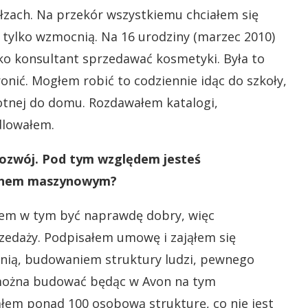
 łzach. Na przekór wszystkiemu chciałem się
e tylko wzmocnią. Na 16 urodziny (marzec 2010)
ako konsultant sprzedawać kosmetyki. Była to
ronić. Mogłem robić to codziennie idąc do szkoły,
otnej do domu. Rozdawałem katalogi,
dlowałem.
rozwój. Pod tym względem jesteś
binem maszynowym?
łem w tym być naprawdę dobry, więc
zedaży. Podpisałem umowę i zająłem się
nią, budowaniem struktury ludzi, pewnego
 można budować będąc w Avon na tym
ałem ponad 100 osobową strukturę, co nie jest