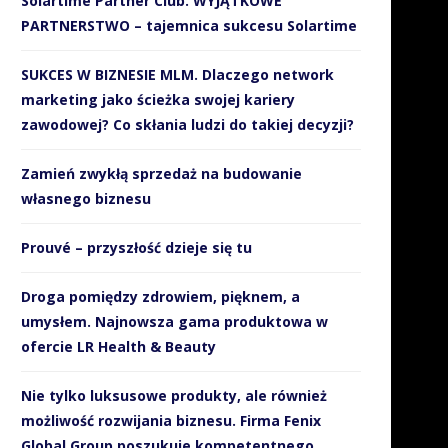
Solartime Partner Club. WYJĄTKOWE
PARTNERSTWO – tajemnica sukcesu Solartime
SUKCES W BIZNESIE MLM. Dlaczego network
marketing jako ścieżka swojej kariery
zawodowej? Co skłania ludzi do takiej decyzji?
Zamień zwykłą sprzedaż na budowanie
własnego biznesu
Prouvé – przyszłość dzieje się tu
Droga pomiędzy zdrowiem, pięknem, a
umysłem. Najnowsza gama produktowa w
ofercie LR Health & Beauty
Nie tylko luksusowe produkty, ale również
możliwość rozwijania biznesu. Firma Fenix
Global Group poszukuje kompetentnego