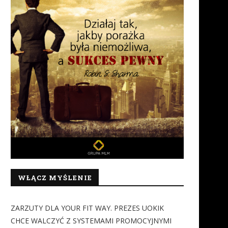
WŁĄCZ MYŚLENIE
ZARZUTY DLA YOUR FIT WAY. PREZES UOKIK
CHCE WALCZYĆ Z SYSTEMAMI PROMOCYJNYMI