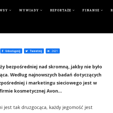
WSY
WYWIADY
REPORTAŻE
FINANSE
Udostępnij
Tweetnij
2621
ży bezpośredniej nad skromną, jakby nie było
dżąca. Według najnowszych badań dotyczących
zpośredniej i marketingu sieciowego jest w
 firmie kosmetycznej Avon…
i jest tak druzgocąca, każdy jegomość jest