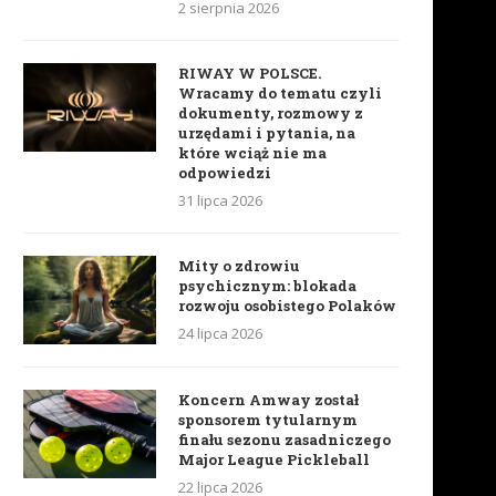
2 sierpnia 2026
RIWAY W POLSCE.
Wracamy do tematu czyli
dokumenty, rozmowy z
urzędami i pytania, na
które wciąż nie ma
odpowiedzi
31 lipca 2026
Mity o zdrowiu
psychicznym: blokada
rozwoju osobistego Polaków
24 lipca 2026
Koncern Amway został
sponsorem tytularnym
finału sezonu zasadniczego
Major League Pickleball
22 lipca 2026