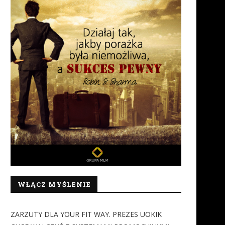
WŁĄCZ MYŚLENIE
ZARZUTY DLA YOUR FIT WAY. PREZES UOKIK