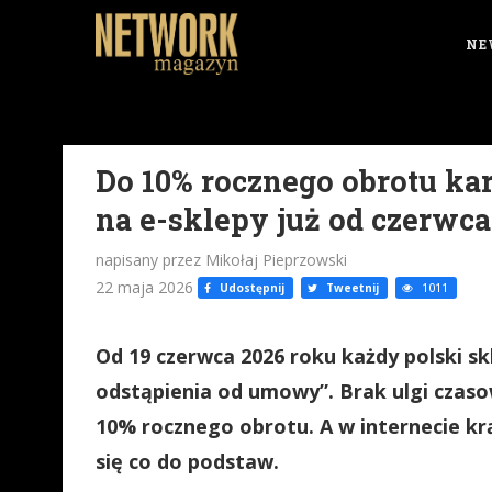
NE
Do 10% rocznego obrotu ka
na e-sklepy już od czerwca
napisany przez Mikołaj Pieprzowski
22 maja 2026
Udostępnij
Tweetnij
1011
Od 19 czerwca 2026 roku każdy polski sk
odstąpienia od umowy”. Brak ulgi czasow
10% rocznego obrotu. A w internecie krą
się co do podstaw.