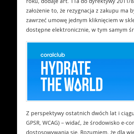
roku, dodaje art. 11a do dyrektywy 2011
założenie to, że rezygnacja z zakupu ma b
zawrzeć umowę jednym kliknięciem w sklep
dostępne elektronicznie, w tym samym ś
Z perspektywy ostatnich dwóch lat i ci
GPSR, WCAG) – widać, że środowisko e-c
dostosowywania się. Rozumiem, że dla wiel