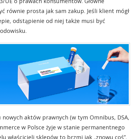
/83/UE o prawach konsumentów.
Główne
yć równie prosta jak sam zakup. Jeśli klient mógł
ie, odstąpienie od niej także musi być
rodowisku.
ągu nowych aktów prawnych (w tym Omnibus, DSA,
ommerce w Polsce żyje w stanie permanentnego
u właścicieli sklepów to brzmi jak „znowu coś”.