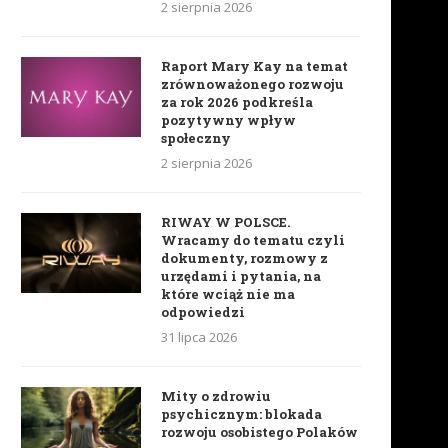
2 sierpnia 2026
Raport Mary Kay na temat
zrównoważonego rozwoju
za rok 2026 podkreśla
pozytywny wpływ
społeczny
2 sierpnia 2026
RIWAY W POLSCE.
Wracamy do tematu czyli
dokumenty, rozmowy z
urzędami i pytania, na
które wciąż nie ma
odpowiedzi
31 lipca 2026
Mity o zdrowiu
psychicznym: blokada
rozwoju osobistego Polaków