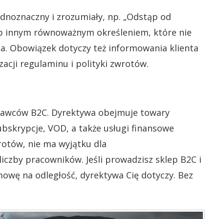
dnoznaczny i zrozumiały, np. „Odstąp od
b innym równoważnym określeniem, które nie
a. Obowiązek dotyczy też informowania klienta
alizacji regulaminu i polityki zwrotów.
edawców B2C. Dyrektywa obejmuje towary
subskrypcje, VOD, a także usługi finansowe
rotów, nie ma wyjątku dla
iczby pracowników. Jeśli prowadzisz sklep B2C i
owę na odległość, dyrektywa Cię dotyczy. Bez