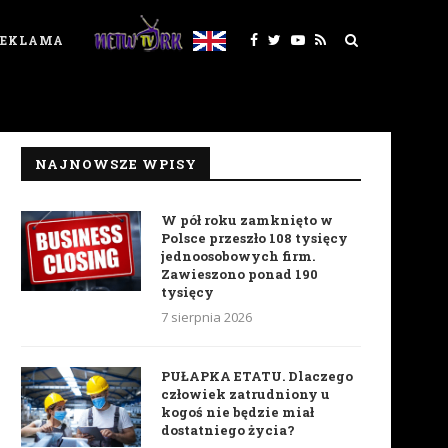
REKLAMA
NAJNOWSZE WPISY
W pół roku zamknięto w
Polsce przeszło 108 tysięcy
jednoosobowych firm.
Zawieszono ponad 190
tysięcy
7 sierpnia 2026
PUŁAPKA ETATU. Dlaczego
człowiek zatrudniony u
kogoś nie będzie miał
dostatniego życia?