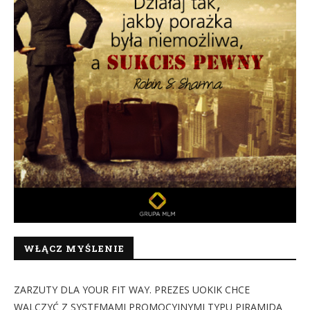
WŁĄCZ MYŚLENIE
ZARZUTY DLA YOUR FIT WAY. PREZES UOKIK CHCE
WALCZYĆ Z SYSTEMAMI PROMOCYJNYMI TYPU PIRAMIDA