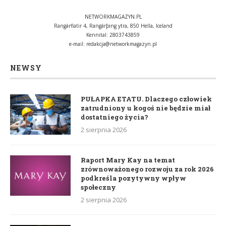
NETWORKMAGAZYN.PL
Rangárflatir 4, Rangárþing ytra, 850 Hella, Iceland
Kennital: 2803743859
e-mail:
redakcja@networkmagazyn.pl
NEWSY
PUŁAPKA ETATU. Dlaczego człowiek
zatrudniony u kogoś nie będzie miał
dostatniego życia?
2 sierpnia 2026
Raport Mary Kay na temat
zrównoważonego rozwoju za rok 2026
podkreśla pozytywny wpływ
społeczny
2 sierpnia 2026