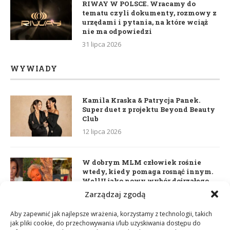
RIWAY W POLSCE. Wracamy do
tematu czyli dokumenty, rozmowy z
urzędami i pytania, na które wciąż
nie ma odpowiedzi
31 lipca 2026
WYWIADY
Kamila Kraska & Patrycja Panek.
Super duet z projektu Beyond Beauty
Club
12 lipca 2026
W dobrym MLM człowiek rośnie
wtedy, kiedy pomaga rosnąć innym.
WellU jako nowy wybór dojrzałego
lidera
Zarządzaj zgodą
2 czerwca 2026
Aby zapewnić jak najlepsze wrażenia, korzystamy z technologii, takich
jak pliki cookie, do przechowywania i/lub uzyskiwania dostępu do