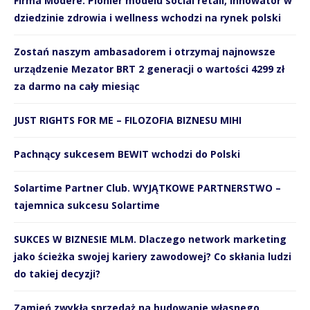
Firma Modere. Pionier modelu social retail, innowator w
dziedzinie zdrowia i wellness wchodzi na rynek polski
Zostań naszym ambasadorem i otrzymaj najnowsze
urządzenie Mezator BRT 2 generacji o wartości 4299 zł
za darmo na cały miesiąc
JUST RIGHTS FOR ME – FILOZOFIA BIZNESU MIHI
Pachnący sukcesem BEWIT wchodzi do Polski
Solartime Partner Club. WYJĄTKOWE PARTNERSTWO –
tajemnica sukcesu Solartime
SUKCES W BIZNESIE MLM. Dlaczego network marketing
jako ścieżka swojej kariery zawodowej? Co skłania ludzi
do takiej decyzji?
Zamień zwykłą sprzedaż na budowanie własnego