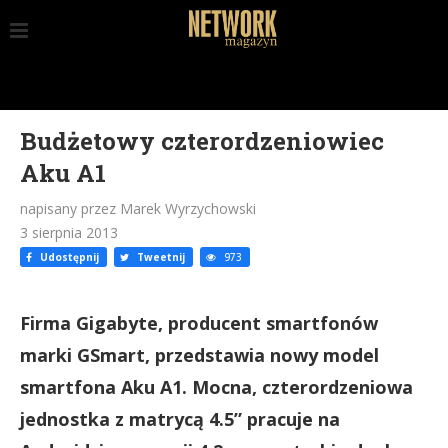
Budżetowy czterordzeniowiec
Aku A1
napisany przez Marek Wyrzychowski
3 sierpnia 2013
Udostępnij
Tweetnij
973
Firma Gigabyte, producent smartfonów
marki GSmart, przedstawia nowy model
smartfona Aku A1. Mocna, czterordzeniowa
jednostka z matrycą 4.5” pracuje na