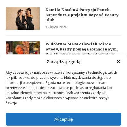
Kamila Kraska & Patrycja Panek.
Super duet z projektu Beyond Beauty
Club
12 lipca 2026
W dobrym MLM człowiek rośnie
wtedy, kiedy pomaga rosnąć innym.
WellU jako nowy wybór dojrzałego
lidera
Zarządzaj zgodą
2 czerwca 2026
Aby zapewnić jak najlepsze wrażenia, korzystamy z technologii, takich
jak pliki cookie, do przechowywania i/lub uzyskiwania dostępu do
informacji o urządzeniu. Zgoda na te technologie pozwoli nam
Daria Dudzik. Kocham Cię
przetwarzać dane, takie jak zachowanie podczas przeglądania lub
17 kwietnia 2026
unikalne identyfikatory na tej stronie. Brak wyrażenia zgody lub
wycofanie zgody może niekorzystnie wpłynąć na niektóre cechy i
funkcje.
Akceptuję