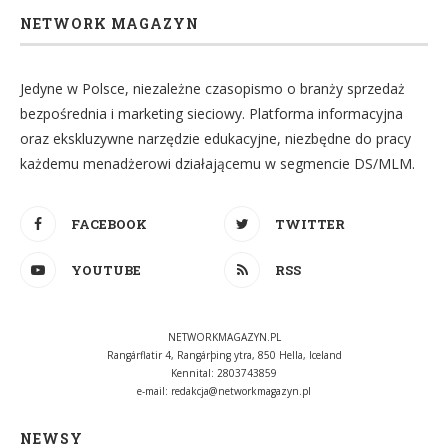
NETWORK MAGAZYN
Jedyne w Polsce, niezależne czasopismo o branży sprzedaż
bezpośrednia i marketing sieciowy. Platforma informacyjna
oraz ekskluzywne narzędzie edukacyjne, niezbędne do pracy
każdemu menadżerowi działającemu w segmencie DS/MLM.
FACEBOOK
TWITTER
YOUTUBE
RSS
NETWORKMAGAZYN.PL
Rangárflatir 4, Rangárþing ytra, 850 Hella, Iceland
Kennital: 2803743859
e-mail:
redakcja@networkmagazyn.pl
NEWSY