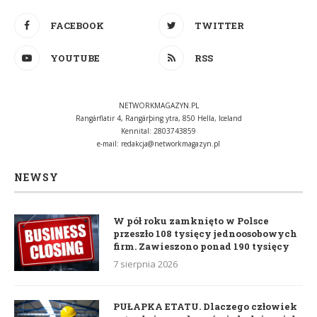
FACEBOOK
TWITTER
YOUTUBE
RSS
NETWORKMAGAZYN.PL
Rangárflatir 4, Rangárþing ytra, 850 Hella, Iceland
Kennital: 2803743859
e-mail:
redakcja@networkmagazyn.pl
NEWSY
W pół roku zamknięto w Polsce
przeszło 108 tysięcy jednoosobowych
firm. Zawieszono ponad 190 tysięcy
7 sierpnia 2026
PUŁAPKA ETATU. Dlaczego człowiek