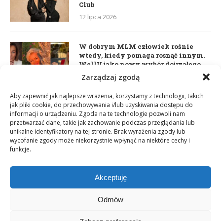
Club
12 lipca 2026
W dobrym MLM człowiek rośnie
wtedy, kiedy pomaga rosnąć innym.
WellU jako nowy wybór dojrzałego
lidera
Zarządzaj zgodą
2 czerwca 2026
Aby zapewnić jak najlepsze wrażenia, korzystamy z technologii, takich
jak pliki cookie, do przechowywania i/lub uzyskiwania dostępu do
informacji o urządzeniu. Zgoda na te technologie pozwoli nam
Daria Dudzik. Kocham Cię
przetwarzać dane, takie jak zachowanie podczas przeglądania lub
17 kwietnia 2026
unikalne identyfikatory na tej stronie. Brak wyrażenia zgody lub
wycofanie zgody może niekorzystnie wpłynąć na niektóre cechy i
funkcje.
Akceptuję
Odmów