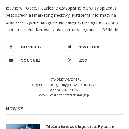
Jedyne w Polsce, niezależne czasopismo o branży sprzedaż
bezpośrednia i marketing sieciowy. Platforma informacyjna
oraz ekskluzywne narzędzie edukacyjne, niezbędne do pracy
każdemu menadżerowi działającemu w segmencie DS/MLM.
FACEBOOK
TWITTER
YOUTUBE
RSS
NETWORKMAGAZYN.PL
Rangárflatir 4, Rangárþing ytra, 850 Hella, Iceland
Kennital: 2803743859
e-mail:
redakcja@networkmagazyn.pl
NEWSY
Można bardzo długo biec. Pytanie