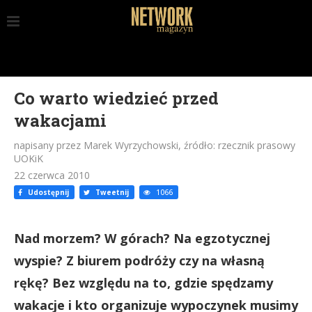
Co warto wiedzieć przed
wakacjami
napisany przez Marek Wyrzychowski, źródło: rzecznik prasowy
UOKiK
22 czerwca 2010
Udostępnij
Tweetnij
1066
Nad morzem? W górach? Na egzotycznej
wyspie? Z biurem podróży czy na własną
rękę? Bez względu na to, gdzie spędzamy
wakacje i kto organizuje wypoczynek musimy