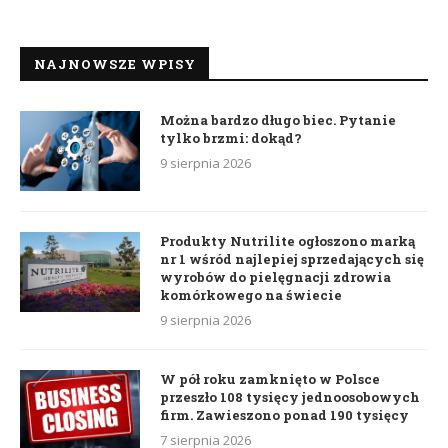
NAJNOWSZE WPISY
Można bardzo długo biec. Pytanie
tylko brzmi: dokąd?
9 sierpnia 2026
Produkty Nutrilite ogłoszono marką
nr 1 wśród najlepiej sprzedających się
wyrobów do pielęgnacji zdrowia
komórkowego na świecie
9 sierpnia 2026
W pół roku zamknięto w Polsce
przeszło 108 tysięcy jednoosobowych
firm. Zawieszono ponad 190 tysięcy
7 sierpnia 2026