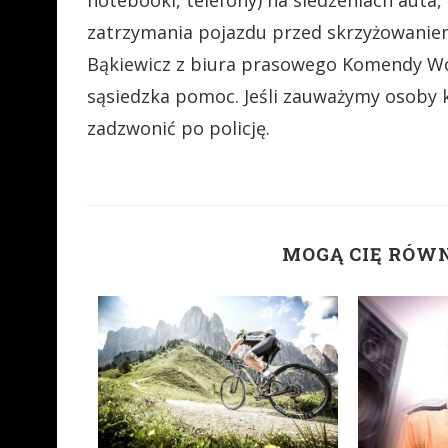
notebooki, telefony) na siedzeniach auta
zatrzymania pojazdu przed skrzyżowaniem
Bąkiewicz z biura prasowego Komendy Woj
sąsiedzka pomoc. Jeśli zauważymy osoby 
zadzwonić po policję.
MOGĄ CIĘ RÓW