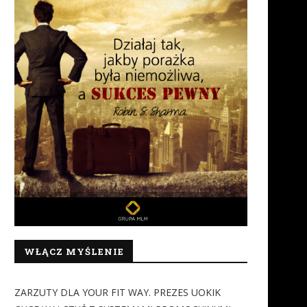
WŁĄCZ MYŚLENIE
ZARZUTY DLA YOUR FIT WAY. PREZES UOKIK