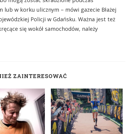
, bo mogą zostać skradzione podczas
 lub w korku ulicznym – mówi gazecie Błażej
ewódzkiej Policji w Gdańsku. Ważna jest też
kręcące się wokół samochodów, należy
NIEŻ ZAINTERESOWAĆ