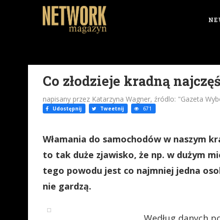
NE
Co złodzieje kradną najczęś
napisany przez Katarzyna Wagner, źródlo: "Gazeta Wyb
Udostępnij
Tweetnij
671
Włamania do samochodów w naszym kraju
to tak duże zjawisko, że np. w dużym m
tego powodu jest co najmniej jedna osoba
nie gardzą.
Według danych pol