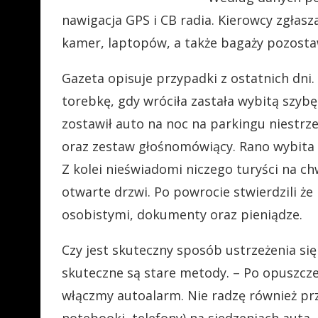
nawigacja GPS i CB radia. Kierowcy zgłasz
kamer, laptopów, a także bagaży pozosta
Gazeta opisuje przypadki z ostatnich dni.
torebkę, gdy wróciła zastała wybitą szybę
zostawił auto na noc na parkingu niestrz
oraz zestaw głośnomówiący. Rano wybita s
Z kolei nieświadomi niczego turyści na ch
otwarte drzwi. Po powrocie stwierdzili że
osobistymi, dokumenty oraz pieniądze.
Czy jest skuteczny sposób ustrzeżenia się 
skuteczne są stare metody. – Po opuszcze
włączmy autoalarm. Nie radzę również pr