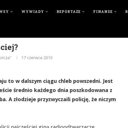
WSY
WYWIADY
REPORTAŻE
FINANSE
ciej?
orcza"
17 czerwca 2010
 to w dalszym ciągu chleb powszedni. Jest
ieście średnio każdego dnia poszkodowana z
. A złodzieje przyzwyczaili policję, że niczym
icji najczęściej giną radioodtwarzacze,