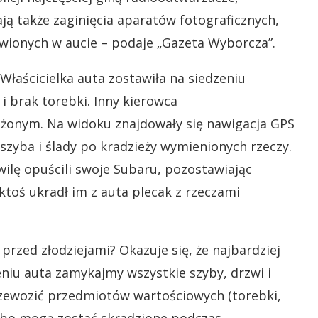
ają także zaginięcia aparatów fotograficznych,
wionych w aucie – podaje „Gazeta Wyborcza”.
 Właścicielka auta zostawiła na siedzeniu
 i brak torebki. Inny kierowca
eżonym. Na widoku znajdowały się nawigacja GPS
zyba i ślady po kradzieży wymienionych rzeczy.
wilę opuścili swoje Subaru, pozostawiając
 ktoś ukradł im z auta plecak z rzeczami
przed złodziejami? Okazuje się, że najbardziej
niu auta zamykajmy wszystkie szyby, drzwi i
zewozić przedmiotów wartościowych (torebki,