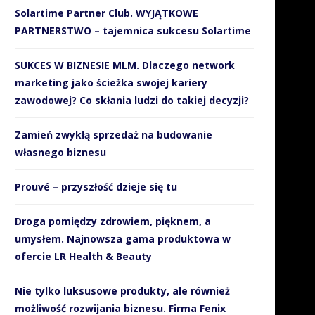
Solartime Partner Club. WYJĄTKOWE
Jak SMS-y wspierają
Sportowcy obalają mit, że t
PARTNERSTWO – tajemnica sukcesu Solartime
organizacyjnie i finansowo
jeść mięso, aby...
WOŚP?
21 listopada 2018
SUKCES W BIZNESIE MLM. Dlaczego network
10 stycznia 2019
marketing jako ścieżka swojej kariery
zawodowej? Co skłania ludzi do takiej decyzji?
Zamień zwykłą sprzedaż na budowanie
własnego biznesu
Prouvé – przyszłość dzieje się tu
Droga pomiędzy zdrowiem, pięknem, a
umysłem. Najnowsza gama produktowa w
ofercie LR Health & Beauty
Nie tylko luksusowe produkty, ale również
możliwość rozwijania biznesu. Firma Fenix