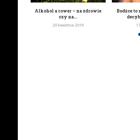
portali
Alkohol a rower – na zdrowie
Bodźce to 
wych
czy na...
decy
20 kwietnia 2019
1