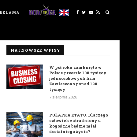
REKLAMA
NAJNOWSZE WPISY
W pół roku zamknięto w
Polsce przeszło 108 tysięcy
jednoosobowych firm.
Zawieszono ponad 190
tysięcy
7 sierpnia 2026
PUŁAPKA ETATU. Dlaczego
człowiek zatrudniony u
kogoś nie będzie miał
dostatniego życia?