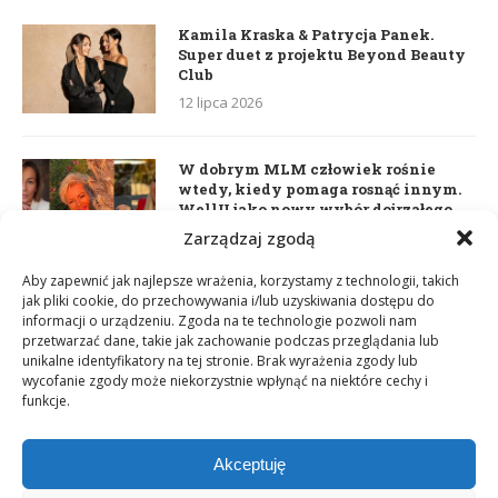
Kamila Kraska & Patrycja Panek.
Super duet z projektu Beyond Beauty
Club
12 lipca 2026
W dobrym MLM człowiek rośnie
wtedy, kiedy pomaga rosnąć innym.
WellU jako nowy wybór dojrzałego
lidera
Zarządzaj zgodą
2 czerwca 2026
Aby zapewnić jak najlepsze wrażenia, korzystamy z technologii, takich
jak pliki cookie, do przechowywania i/lub uzyskiwania dostępu do
informacji o urządzeniu. Zgoda na te technologie pozwoli nam
Daria Dudzik. Kocham Cię
przetwarzać dane, takie jak zachowanie podczas przeglądania lub
17 kwietnia 2026
unikalne identyfikatory na tej stronie. Brak wyrażenia zgody lub
wycofanie zgody może niekorzystnie wpłynąć na niektóre cechy i
funkcje.
Akceptuję