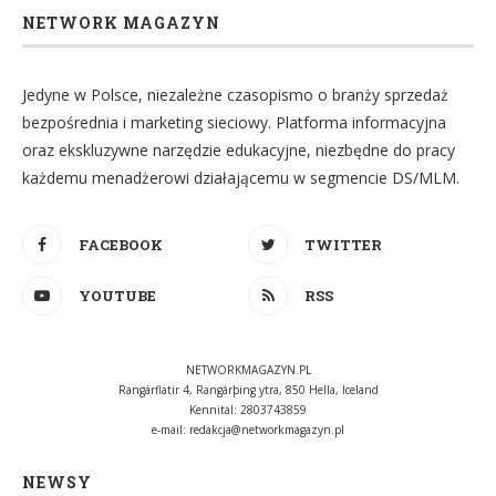
NETWORK MAGAZYN
Jedyne w Polsce, niezależne czasopismo o branży sprzedaż
bezpośrednia i marketing sieciowy. Platforma informacyjna
oraz ekskluzywne narzędzie edukacyjne, niezbędne do pracy
każdemu menadżerowi działającemu w segmencie DS/MLM.
FACEBOOK
TWITTER
YOUTUBE
RSS
NETWORKMAGAZYN.PL
Rangárflatir 4, Rangárþing ytra, 850 Hella, Iceland
Kennital: 2803743859
e-mail:
redakcja@networkmagazyn.pl
NEWSY