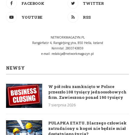
FACEBOOK
TWITTER
YOUTUBE
RSS
NETWORKMAGAZYN.PL
Rangárflatir 4, Rangárþing ytra, 850 Hella, Iceland
Kennital: 2803743859
e-mail:
redakcja@networkmagazyn.pl
NEWSY
W pół roku zamknięto w Polsce
przeszło 108 tysięcy jednoosobowych
firm. Zawieszono ponad 190 tysięcy
7 sierpnia 2026
PUŁAPKA ETATU. Dlaczego człowiek
zatrudniony u kogoś nie będzie miał
dostatniego życia?