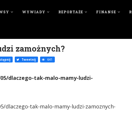
WSY
WYWIADY
REPORTAŻE
FINANSE
udzi zamożnych?
tępnij
Tweetnij
641
7/05/dlaczego-tak-malo-mamy-ludzi-
/05/dlaczego-tak-malo-mamy-ludzi-zamoznych-