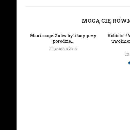
MOGĄ CIĘ RÓW
uoLife
Manirouge. Znów byliśmy przy
Kobieto!!!
a w Empiku
porodzie…
uwolnion
20 grudnia 2019
20