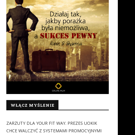
WŁĄCZ MYŚLENIE
ZARZUTY DLA YOUR FIT WAY. PREZES UOKIK
CHCE WALCZYĆ Z SYSTEMAMI PROMOCYJNYMI