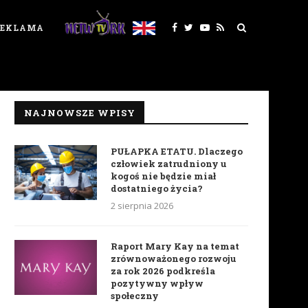
REKLAMA
NAJNOWSZE WPISY
PUŁAPKA ETATU. Dlaczego
człowiek zatrudniony u
kogoś nie będzie miał
dostatniego życia?
2 sierpnia 2026
Raport Mary Kay na temat
zrównoważonego rozwoju
za rok 2026 podkreśla
pozytywny wpływ
społeczny