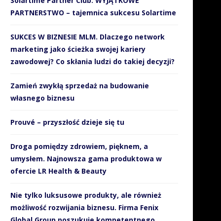
Solartime Partner Club. WYJĄTKOWE
PARTNERSTWO – tajemnica sukcesu Solartime
SUKCES W BIZNESIE MLM. Dlaczego network
marketing jako ścieżka swojej kariery
zawodowej? Co skłania ludzi do takiej decyzji?
Zamień zwykłą sprzedaż na budowanie
własnego biznesu
Prouvé – przyszłość dzieje się tu
Droga pomiędzy zdrowiem, pięknem, a
umysłem. Najnowsza gama produktowa w
ofercie LR Health & Beauty
Nie tylko luksusowe produkty, ale również
możliwość rozwijania biznesu. Firma Fenix
Global Group poszukuje kompetentnego