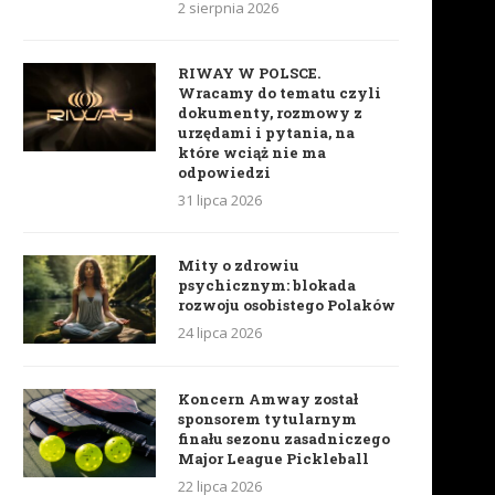
2 sierpnia 2026
RIWAY W POLSCE.
Wracamy do tematu czyli
dokumenty, rozmowy z
urzędami i pytania, na
Równowaga w życiu równa
To już nie jest praca. To je
które wciąż nie ma
równowadze hormonalnej
PASJA
odpowiedzi
22 maja 2019
15 maja 2019
31 lipca 2026
Mity o zdrowiu
psychicznym: blokada
rozwoju osobistego Polaków
24 lipca 2026
Koncern Amway został
sponsorem tytularnym
finału sezonu zasadniczego
Major League Pickleball
22 lipca 2026