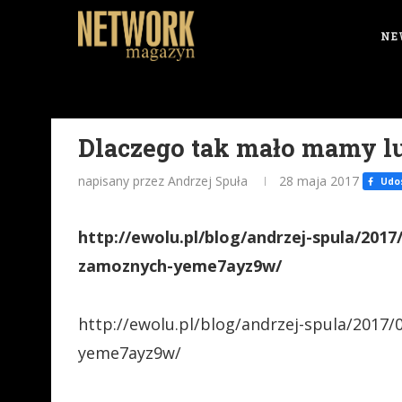
NE
Dlaczego tak mało mamy l
napisany przez Andrzej Spuła
28 maja 2017
Udos
http://ewolu.pl/blog/andrzej-spula/201
zamoznych-yeme7ayz9w/
http://ewolu.pl/blog/andrzej-spula/2017
yeme7ayz9w/