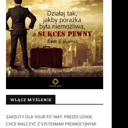
WŁĄCZ MYŚLENIE
ZARZUTY DLA YOUR FIT WAY. PREZES UOKIK
CHCE WALCZYĆ Z SYSTEMAMI PROMOCYJNYMI