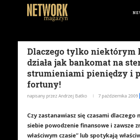
NE
Dlaczego tylko niektórym
działa jak bankomat na ste
strumieniami pieniędzy i 
fortuny!
napisany przez Andrzej Batko
7 października 2009
Czy zastanawiasz się czasami dlaczego n
siebie powodzenie finansowe i zawsze z
właściwym czasie” lub spotykają właści