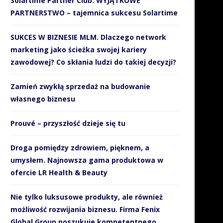
Solartime Partner Club. WYJĄTKOWE
PARTNERSTWO – tajemnica sukcesu Solartime
SUKCES W BIZNESIE MLM. Dlaczego network
marketing jako ścieżka swojej kariery
zawodowej? Co skłania ludzi do takiej decyzji?
Zamień zwykłą sprzedaż na budowanie
własnego biznesu
Prouvé – przyszłość dzieje się tu
Droga pomiędzy zdrowiem, pięknem, a
umysłem. Najnowsza gama produktowa w
ofercie LR Health & Beauty
Nie tylko luksusowe produkty, ale również
możliwość rozwijania biznesu. Firma Fenix
Global Group poszukuje kompetentnego