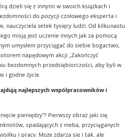
órą dzieli się z innymi w swoich książkach i
bezdomności do pozycji czołowego eksperta i
 nauczyciela setek tysięcy ludzi. Od kilkunastu
 Jego misją jest uczenie innych jak za pomocą
snym umysłem przyciągać do siebie bogactwo,
i motorem napędowym akcji „Zakończyć
iu bezdomnych przedsiębiorczości, aby byli w
ie i godne życie.
najdują najlepszych współpracowników i
nięcie pieniędzy”? Pierwszy obraz jaki się
nknotów, spadających z nieba, przyciąganych
siłku i pracy. Może zdarza się i tak, ale