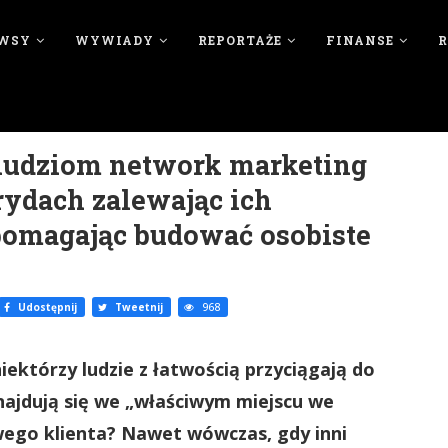
WSY
WYWIADY
REPORTAŻE
FINANSE
 ludziom network marketing
rydach zalewając ich
pomagając budować osobiste
Udostępnij
Tweetnij
968
iektórzy ludzie z łatwością przyciągają do
najdują się we „właściwym miejscu we
wego klienta? Nawet wówczas, gdy inni