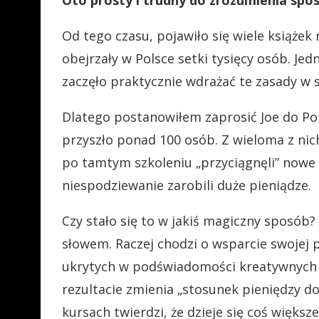
Oto prosty i trudny do zrozumienia spo
Od tego czasu, pojawiło się wiele książek 
obejrzały w Polsce setki tysięcy osób. Je
zaczęło praktycznie wdrażać te zasady w 
Dlatego postanowiłem zaprosić Joe do Pol
przyszło ponad 100 osób. Z wieloma z ni
po tamtym szkoleniu „przyciągnęli” nowe fi
niespodziewanie zarobili duże pieniądze.
Czy stało się to w jakiś magiczny sposób
słowem. Raczej chodzi o wsparcie swojej 
ukrytych w podświadomości kreatywnych 
rezultacie zmienia „stosunek pieniędzy do
kursach twierdzi, że dzieje się coś większ