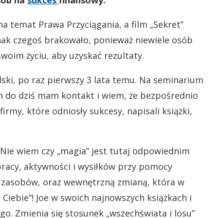
sób na
sukces
finansowy.
na temat Prawa Przyciągania, a film „Sekret”
dnak czegoś brakowało, ponieważ niewiele osób
swoim życiu, aby uzyskać rezultaty.
ski, po raz pierwszy 3 lata temu. Na seminarium
ch do dziś mam kontakt i wiem, że bezpośrednio
rmy, które odniosły sukcesy, napisali książki,
? Nie wiem czy „magia” jest tutaj odpowiednim
pracy, aktywności i wysiłków przy pomocy
zasobów, oraz wewnętrzną zmianą, która w
 Ciebie”! Joe w swoich najnowszych książkach i
ego. Zmienia się stosunek „wszechświata i losu”