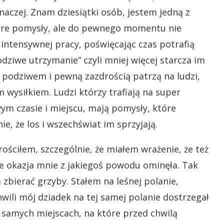
aczej. Znam dziesiątki osób, jestem jedną z
dobre pomysły, ale do pewnego momentu nie
 intensywnej pracy, poświęcając czas potrafią
dziwe utrzymanie” czyli mniej więcej starcza im
 Z podziwem i pewną zazdrością patrzą na ludzi,
 wysiłkiem. Ludzi którzy trafiają na super
wym czasie i miejscu, mają pomysły, które
ie, że los i wszechświat im sprzyjają.
ościłem, szczególnie, że miałem wrażenie, że też
le okazja mnie z jakiegoś powodu ominęła. Tak
zbierać grzyby. Stałem na leśnej polanie,
ili mój dziadek na tej samej polanie dostrzegał
 samych miejscach, na które przed chwilą