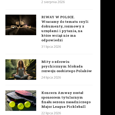
2 sierpnia 2026
RIWAY W POLSCE.
Wracamy do tematu czyli
dokumenty, rozmowy z
urzędami i pytania, na
które wciąż nie ma
odpowiedzi
31 lipca 2026
Mity o zdrowiu
psychicznym: blokada
rozwoju osobistego Polaków
24 lipca 2026
Koncern Amway został
sponsorem tytularnym
finału sezonu zasadniczego
Major League Pickleball
22 lipca 2026