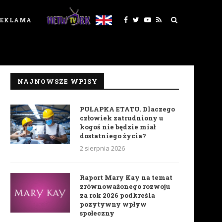
REKLAMA
NAJNOWSZE WPISY
PUŁAPKA ETATU. Dlaczego
człowiek zatrudniony u
kogoś nie będzie miał
dostatniego życia?
2 sierpnia 2026
Raport Mary Kay na temat
zrównoważonego rozwoju
za rok 2026 podkreśla
pozytywny wpływ
społeczny