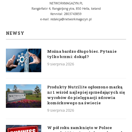
NETWORKMAGAZYN.PL
Rangárflatir 4, Rangárþing ytra, 850 Hella, Iceland
Kennital: 2803743859
e-mail:
redakcja@networkmagazyn.pl
NEWSY
Można bardzo długo biec. Pytanie
tylko brzmi: dokąd?
9 sierpnia 2026
Produkty Nutrilite ogłoszono marką
nr 1 wśród najlepiej sprzedających się
wyrobów do pielęgnacji zdrowia
komórkowego na świecie
9 sierpnia 2026
W pół roku zamknięto w Polsce