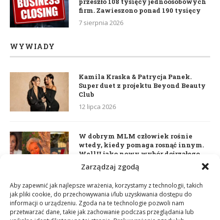
przeszło 108 tysięcy jednoosobowych
firm. Zawieszono ponad 190 tysięcy
7 sierpnia 2026
WYWIADY
Kamila Kraska & Patrycja Panek.
Super duet z projektu Beyond Beauty
Club
12 lipca 2026
W dobrym MLM człowiek rośnie
wtedy, kiedy pomaga rosnąć innym.
WellU jako nowy wybór dojrzałego
lidera
Zarządzaj zgodą
2 czerwca 2026
Aby zapewnić jak najlepsze wrażenia, korzystamy z technologii, takich
jak pliki cookie, do przechowywania i/lub uzyskiwania dostępu do
informacji o urządzeniu. Zgoda na te technologie pozwoli nam
Daria Dudzik. Kocham Cię
przetwarzać dane, takie jak zachowanie podczas przeglądania lub
17 kwietnia 2026