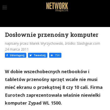
Dosłownie przenośny komputer
napisany przez Marek Wyrzychowski, źródło: Slashgear.com
24 marca 2011
Udostępnij
Tweetnij
754
W dobie wszechobecnych netbooków i
tabletów przenośny sprzęt wcale nie musi
mieć ekranu o przekątnej 8 czy 10 cali. Firma
Eurotech zaprezentowała właśnie niewielki
komputer Zypad WL 1500.