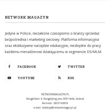
NETWORK MAGAZYN
Jedyne w Polsce, niezależne czasopismo o branży sprzedaż
bezpośrednia i marketing sieciowy. Platforma informacyjna
oraz ekskluzywne narzędzie edukacyjne, niezbędne do pracy
każdemu menadżerowi działającemu w segmencie DS/MLM.
FACEBOOK
TWITTER
YOUTUBE
RSS
NETWORKMAGAZYN.PL
Rangárflatir 4, Rangárþing ytra, 850 Hella, Iceland
Kennital: 2803743859
e-mail:
redakcja@networkmagazyn.pl