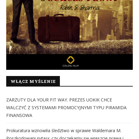
WŁĄCZ MYŚLENIE
ZARZUTY DLA YOUR FIT WAY. PREZES UOKIK CHCE
WALCZYĆ Z SYSTEMAMI PROMOCYJNYMI TYPU PIRAMIDA
FINANSOWA
Prokuratura wznowiła śledztwo w sprawie Waldemara M.
Poszkodowani pytają: czy doczekamy się wreszcie prawa i