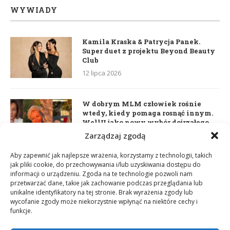
WYWIADY
Kamila Kraska & Patrycja Panek.
Super duet z projektu Beyond Beauty
Club
12 lipca 2026
W dobrym MLM człowiek rośnie
wtedy, kiedy pomaga rosnąć innym.
WellU jako nowy wybór dojrzałego
lidera
Zarządzaj zgodą
2 czerwca 2026
Aby zapewnić jak najlepsze wrażenia, korzystamy z technologii, takich
jak pliki cookie, do przechowywania i/lub uzyskiwania dostępu do
informacji o urządzeniu. Zgoda na te technologie pozwoli nam
Daria Dudzik. Kocham Cię
przetwarzać dane, takie jak zachowanie podczas przeglądania lub
17 kwietnia 2026
unikalne identyfikatory na tej stronie. Brak wyrażenia zgody lub
wycofanie zgody może niekorzystnie wpłynąć na niektóre cechy i
funkcje.