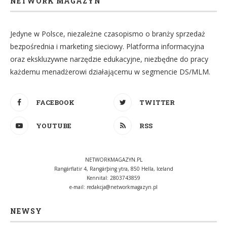
NETWORK MAGAZYN
Jedyne w Polsce, niezależne czasopismo o branży sprzedaż
bezpośrednia i marketing sieciowy. Platforma informacyjna
oraz ekskluzywne narzędzie edukacyjne, niezbędne do pracy
każdemu menadżerowi działającemu w segmencie DS/MLM.
FACEBOOK
TWITTER
YOUTUBE
RSS
NETWORKMAGAZYN.PL
Rangárflatir 4, Rangárþing ytra, 850 Hella, Iceland
Kennital: 2803743859
e-mail:
redakcja@networkmagazyn.pl
NEWSY