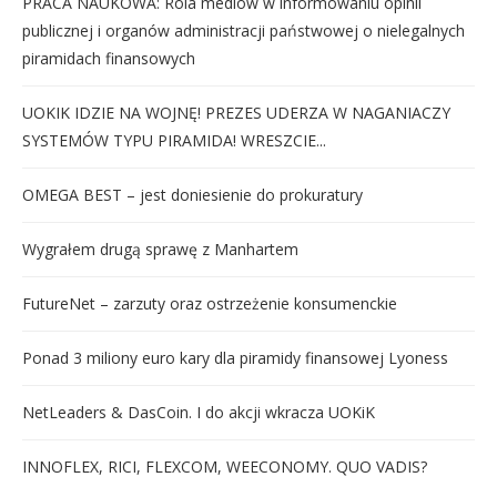
PRACA NAUKOWA: Rola mediów w informowaniu opinii
publicznej i organów administracji państwowej o nielegalnych
piramidach finansowych
UOKIK IDZIE NA WOJNĘ! PREZES UDERZA W NAGANIACZY
SYSTEMÓW TYPU PIRAMIDA! WRESZCIE...
OMEGA BEST – jest doniesienie do prokuratury
Wygrałem drugą sprawę z Manhartem
FutureNet – zarzuty oraz ostrzeżenie konsumenckie
Ponad 3 miliony euro kary dla piramidy finansowej Lyoness
NetLeaders & DasCoin. I do akcji wkracza UOKiK
INNOFLEX, RICI, FLEXCOM, WEECONOMY. QUO VADIS?