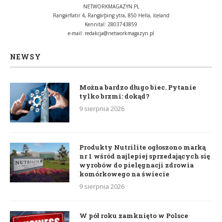
NETWORKMAGAZYN.PL
Rangárflatir 4, Rangárþing ytra, 850 Hella, Iceland
Kennital: 2803743859
e-mail:
redakcja@networkmagazyn.pl
NEWSY
Można bardzo długo biec. Pytanie
tylko brzmi: dokąd?
9 sierpnia 2026
Produkty Nutrilite ogłoszono marką
nr 1 wśród najlepiej sprzedających się
wyrobów do pielęgnacji zdrowia
komórkowego na świecie
9 sierpnia 2026
W pół roku zamknięto w Polsce