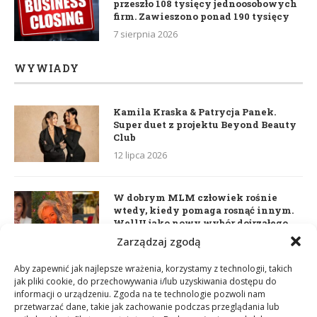
przeszło 108 tysięcy jednoosobowych
firm. Zawieszono ponad 190 tysięcy
7 sierpnia 2026
WYWIADY
Kamila Kraska & Patrycja Panek.
Super duet z projektu Beyond Beauty
Club
12 lipca 2026
W dobrym MLM człowiek rośnie
wtedy, kiedy pomaga rosnąć innym.
WellU jako nowy wybór dojrzałego
lidera
Zarządzaj zgodą
2 czerwca 2026
Aby zapewnić jak najlepsze wrażenia, korzystamy z technologii, takich
jak pliki cookie, do przechowywania i/lub uzyskiwania dostępu do
informacji o urządzeniu. Zgoda na te technologie pozwoli nam
Daria Dudzik. Kocham Cię
przetwarzać dane, takie jak zachowanie podczas przeglądania lub
17 kwietnia 2026