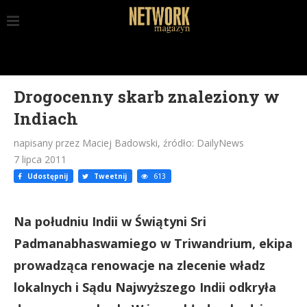
Drogocenny skarb znaleziony w
Indiach
napisany przez Maciej Badowski, źródło: DailyNews
7 lipca 2011
Udostępnij
Tweetnij
613
Na południu Indii w Świątyni Sri
Padmanabhaswamiego w Triwandrium, ekipa
prowadząca renowacje na zlecenie władz
lokalnych i Sądu Najwyższego Indii odkryła