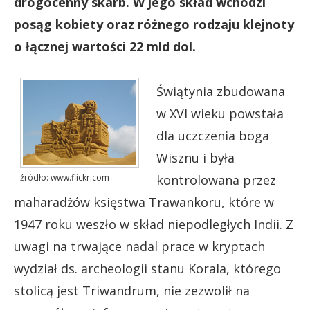
drogocenny skarb. W jego skład wchodzi
posąg kobiety oraz różnego rodzaju klejnoty
o łącznej wartości 22 mld dol.
Świątynia zbudowana
w XVI wieku powstała
dla uczczenia boga
Wisznu i była
źródło: www.flickr.com
kontrolowana przez
maharadżów księstwa Trawankoru, które w
1947 roku weszło w skład niepodległych Indii. Z
uwagi na trwające nadal prace w kryptach
wydział ds. archeologii stanu Korala, którego
stolicą jest Triwandrum, nie zezwolił na