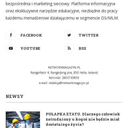
bezpośrednia i marketing sieciowy. Platforma informacyjna
oraz ekskluzywne narzędzie edukacyjne, niezbędne do pracy
każdemu menadżerowi działającemu w segmencie DS/MLM.
FACEBOOK
TWITTER
YOUTUBE
RSS
NETWORKMAGAZYN.PL
Rangárflatir 4, Rangárþing ytra, 850 Hella, Iceland
Kennital: 2803743859
e-mail:
redakcja@networkmagazyn.pl
NEWSY
PUŁAPKA ETATU. Dlaczego człowiek
zatrudniony u kogoś nie będzie miał
dostatniego życia?