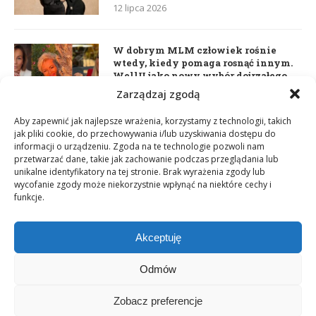
12 lipca 2026
W dobrym MLM człowiek rośnie
wtedy, kiedy pomaga rosnąć innym.
WellU jako nowy wybór dojrzałego
lidera
Zarządzaj zgodą
2 czerwca 2026
Aby zapewnić jak najlepsze wrażenia, korzystamy z technologii, takich
jak pliki cookie, do przechowywania i/lub uzyskiwania dostępu do
informacji o urządzeniu. Zgoda na te technologie pozwoli nam
Daria Dudzik. Kocham Cię
przetwarzać dane, takie jak zachowanie podczas przeglądania lub
17 kwietnia 2026
unikalne identyfikatory na tej stronie. Brak wyrażenia zgody lub
wycofanie zgody może niekorzystnie wpłynąć na niektóre cechy i
funkcje.
Akceptuję
Odmów
Zobacz preferencje