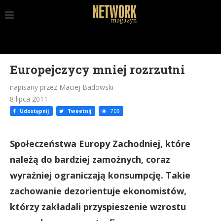
Europejczycy mniej rozrzutni
napisany przez Maciej Badowski
8 lipca 2011
Udostępnij
Tweetnij
709
Społeczeństwa Europy Zachodniej, które
należą do bardziej zamożnych, coraz
wyraźniej ograniczają konsumpcję. Takie
zachowanie dezorientuje ekonomistów,
którzy zakładali przyspieszenie wzrostu