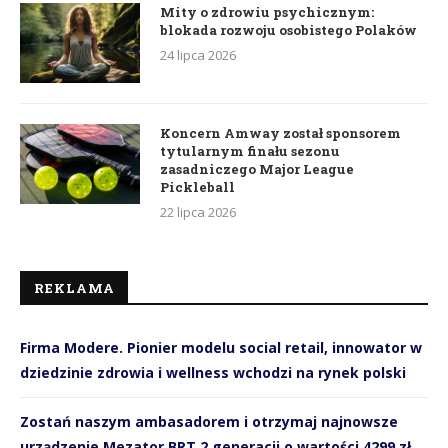
Mity o zdrowiu psychicznym:
blokada rozwoju osobistego Polaków
24 lipca 2026
Koncern Amway został sponsorem
tytularnym finału sezonu
zasadniczego Major League
Pickleball
22 lipca 2026
REKLAMA
Firma Modere. Pionier modelu social retail, innowator w
dziedzinie zdrowia i wellness wchodzi na rynek polski
Zostań naszym ambasadorem i otrzymaj najnowsze
urządzenie Mezator BRT 2 generacji o wartości 4299 zł