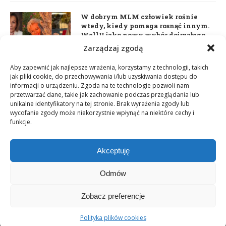
W dobrym MLM człowiek rośnie
wtedy, kiedy pomaga rosnąć innym.
WellU jako nowy wybór dojrzałego
lidera
Zarządzaj zgodą
2 czerwca 2026
Aby zapewnić jak najlepsze wrażenia, korzystamy z technologii, takich
jak pliki cookie, do przechowywania i/lub uzyskiwania dostępu do
informacji o urządzeniu. Zgoda na te technologie pozwoli nam
Daria Dudzik. Kocham Cię
przetwarzać dane, takie jak zachowanie podczas przeglądania lub
17 kwietnia 2026
unikalne identyfikatory na tej stronie. Brak wyrażenia zgody lub
wycofanie zgody może niekorzystnie wpłynąć na niektóre cechy i
funkcje.
Akceptuję
Odmów
Zobacz preferencje
Copyright © 2003-2025 Network Magazyn | Powered by
GT Media
World
Polityka plików cookies