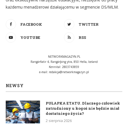
każdemu menadżerowi działającemu w segmencie DS/MLM.
FACEBOOK
TWITTER
YOUTUBE
RSS
NETWORKMAGAZYN.PL
Rangárflatir 4, Rangárþing ytra, 850 Hella, Iceland
Kennital: 2803743859
e-mail:
redakcja@networkmagazyn.pl
NEWSY
PUŁAPKA ETATU. Dlaczego człowiek
zatrudniony u kogoś nie będzie miał
dostatniego życia?
2 sierpnia 2026