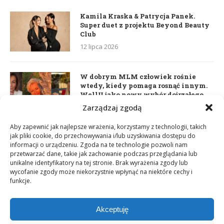
Kamila Kraska & Patrycja Panek.
Super duet z projektu Beyond Beauty
Club
12 lipca 2026
W dobrym MLM człowiek rośnie
wtedy, kiedy pomaga rosnąć innym.
WellU jako nowy wybór dojrzałego
lidera
Zarządzaj zgodą
2 czerwca 2026
Aby zapewnić jak najlepsze wrażenia, korzystamy z technologii, takich
jak pliki cookie, do przechowywania i/lub uzyskiwania dostępu do
informacji o urządzeniu. Zgoda na te technologie pozwoli nam
Daria Dudzik. Kocham Cię
przetwarzać dane, takie jak zachowanie podczas przeglądania lub
17 kwietnia 2026
unikalne identyfikatory na tej stronie. Brak wyrażenia zgody lub
wycofanie zgody może niekorzystnie wpłynąć na niektóre cechy i
funkcje.
Akceptuję