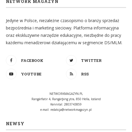
NETWORK MAGAZYN
Jedyne w Polsce, niezależne czasopismo o branży sprzedaż
bezpośrednia i marketing sieciowy. Platforma informacyjna
oraz ekskluzywne narzędzie edukacyjne, niezbędne do pracy
każdemu menadżerowi działającemu w segmencie DS/MLM.
FACEBOOK
TWITTER
YOUTUBE
RSS
NETWORKMAGAZYN.PL
Rangárflatir 4, Rangárþing ytra, 850 Hella, Iceland
Kennital: 2803743859
e-mail:
redakcja@networkmagazyn.pl
NEWSY