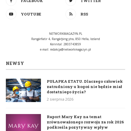
FACEBOOK
TWITTER
YOUTUBE
RSS
NETWORKMAGAZYN.PL
Rangárflatir 4, Rangárþing ytra, 850 Hella, Iceland
Kennital: 2803743859
e-mail:
redakcja@networkmagazyn.pl
NEWSY
PUŁAPKA ETATU. Dlaczego człowiek
zatrudniony u kogoś nie będzie miał
dostatniego życia?
2 sierpnia 2026
Raport Mary Kay na temat
zrównoważonego rozwoju za rok 2026
podkreśla pozytywny wpływ