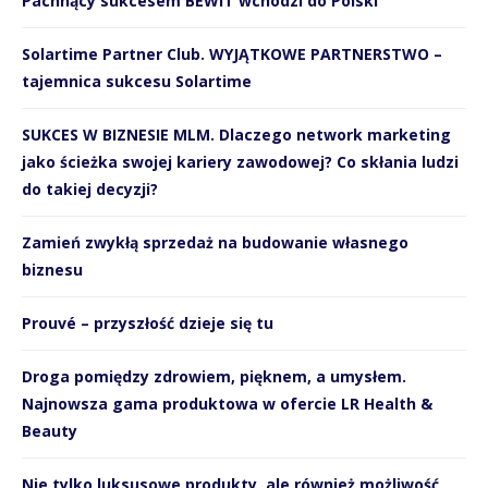
Pachnący sukcesem BEWIT wchodzi do Polski
Solartime Partner Club. WYJĄTKOWE PARTNERSTWO –
tajemnica sukcesu Solartime
SUKCES W BIZNESIE MLM. Dlaczego network marketing
jako ścieżka swojej kariery zawodowej? Co skłania ludzi
do takiej decyzji?
Zamień zwykłą sprzedaż na budowanie własnego
biznesu
Prouvé – przyszłość dzieje się tu
Droga pomiędzy zdrowiem, pięknem, a umysłem.
Najnowsza gama produktowa w ofercie LR Health &
Beauty
Nie tylko luksusowe produkty, ale również możliwość