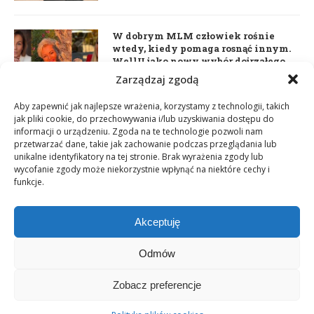
W dobrym MLM człowiek rośnie
wtedy, kiedy pomaga rosnąć innym.
WellU jako nowy wybór dojrzałego
lidera
Zarządzaj zgodą
2 czerwca 2026
Aby zapewnić jak najlepsze wrażenia, korzystamy z technologii, takich
jak pliki cookie, do przechowywania i/lub uzyskiwania dostępu do
informacji o urządzeniu. Zgoda na te technologie pozwoli nam
Daria Dudzik. Kocham Cię
przetwarzać dane, takie jak zachowanie podczas przeglądania lub
17 kwietnia 2026
unikalne identyfikatory na tej stronie. Brak wyrażenia zgody lub
wycofanie zgody może niekorzystnie wpłynąć na niektóre cechy i
funkcje.
Akceptuję
Odmów
Zobacz preferencje
Copyright © 2003-2025 Network Magazyn | Powered by
GT Media
World