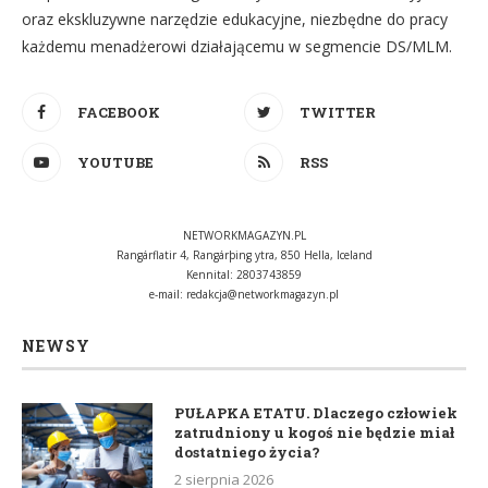
oraz ekskluzywne narzędzie edukacyjne, niezbędne do pracy
każdemu menadżerowi działającemu w segmencie DS/MLM.
FACEBOOK
TWITTER
YOUTUBE
RSS
NETWORKMAGAZYN.PL
Rangárflatir 4, Rangárþing ytra, 850 Hella, Iceland
Kennital: 2803743859
e-mail:
redakcja@networkmagazyn.pl
NEWSY
PUŁAPKA ETATU. Dlaczego człowiek
zatrudniony u kogoś nie będzie miał
dostatniego życia?
2 sierpnia 2026