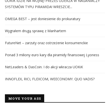
UOKIK IDZIE NA WOJNĘ! PREZES UDERZA W NAGANIACZY
SYSTEMÓW TYPU PIRAMIDA! WRESZCIE...
OMEGA BEST – jest doniesienie do prokuratury
Wygrałem drugą sprawę z Manhartem
FutureNet – zarzuty oraz ostrzeżenie konsumenckie
Ponad 3 miliony euro kary dla piramidy finansowej Lyoness
NetLeaders & DasCoin. I do akcji wkracza UOKiK
INNOFLEX, RICI, FLEXCOM, WEECONOMY. QUO VADIS?
MOVE YOUR ASS