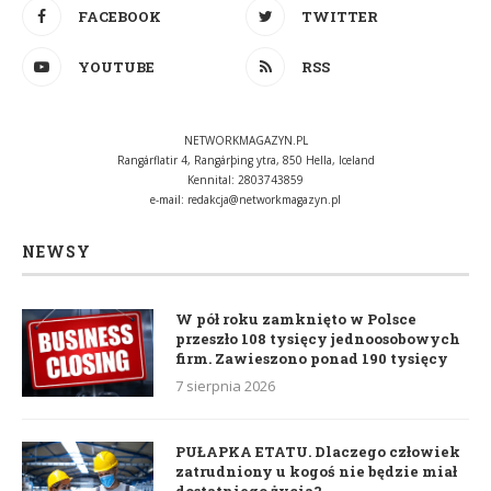
FACEBOOK
TWITTER
YOUTUBE
RSS
NETWORKMAGAZYN.PL
Rangárflatir 4, Rangárþing ytra, 850 Hella, Iceland
Kennital: 2803743859
e-mail:
redakcja@networkmagazyn.pl
NEWSY
W pół roku zamknięto w Polsce
przeszło 108 tysięcy jednoosobowych
firm. Zawieszono ponad 190 tysięcy
7 sierpnia 2026
PUŁAPKA ETATU. Dlaczego człowiek
zatrudniony u kogoś nie będzie miał
dostatniego życia?