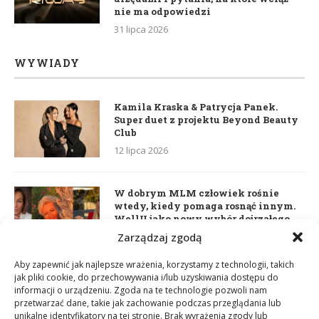
nie ma odpowiedzi
31 lipca 2026
WYWIADY
Kamila Kraska & Patrycja Panek.
Super duet z projektu Beyond Beauty
Club
12 lipca 2026
W dobrym MLM człowiek rośnie
wtedy, kiedy pomaga rosnąć innym.
WellU jako nowy wybór dojrzałego
lidera
Zarządzaj zgodą
2 czerwca 2026
Aby zapewnić jak najlepsze wrażenia, korzystamy z technologii, takich
jak pliki cookie, do przechowywania i/lub uzyskiwania dostępu do
informacji o urządzeniu. Zgoda na te technologie pozwoli nam
Daria Dudzik. Kocham Cię
przetwarzać dane, takie jak zachowanie podczas przeglądania lub
17 kwietnia 2026
unikalne identyfikatory na tej stronie. Brak wyrażenia zgody lub