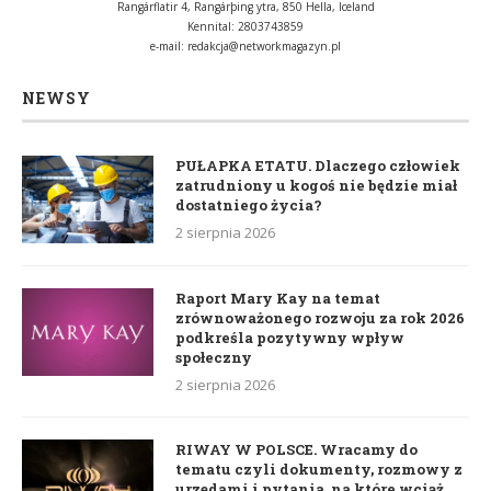
Rangárflatir 4, Rangárþing ytra, 850 Hella, Iceland
Kennital: 2803743859
e-mail:
redakcja@networkmagazyn.pl
NEWSY
PUŁAPKA ETATU. Dlaczego człowiek
zatrudniony u kogoś nie będzie miał
dostatniego życia?
2 sierpnia 2026
Raport Mary Kay na temat
zrównoważonego rozwoju za rok 2026
podkreśla pozytywny wpływ
społeczny
2 sierpnia 2026
RIWAY W POLSCE. Wracamy do
tematu czyli dokumenty, rozmowy z
urzędami i pytania, na które wciąż