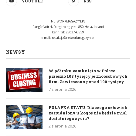
YOUTUBE
RSS
NETWORKMAGAZYN.PL
Rangárflatir 4, Rangárþing ytra, 850 Hella, Iceland
Kennital: 2803743859
e-mail:
redakcja@networkmagazyn.pl
NEWSY
W pół roku zamknięto w Polsce
przeszło 108 tysięcy jednoosobowych
firm. Zawieszono ponad 190 tysięcy
7 sierpnia 2026
PUŁAPKA ETATU. Dlaczego człowiek
zatrudniony u kogoś nie będzie miał
dostatniego życia?
2 sierpnia 2026