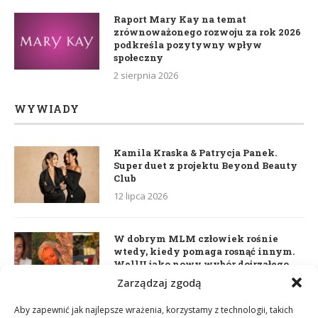
Raport Mary Kay na temat
zrównoważonego rozwoju za rok 2026
podkreśla pozytywny wpływ
społeczny
2 sierpnia 2026
WYWIADY
Kamila Kraska & Patrycja Panek.
Super duet z projektu Beyond Beauty
Club
12 lipca 2026
W dobrym MLM człowiek rośnie
wtedy, kiedy pomaga rosnąć innym.
WellU jako nowy wybór dojrzałego
lidera
Zarządzaj zgodą
2 czerwca 2026
Aby zapewnić jak najlepsze wrażenia, korzystamy z technologii, takich