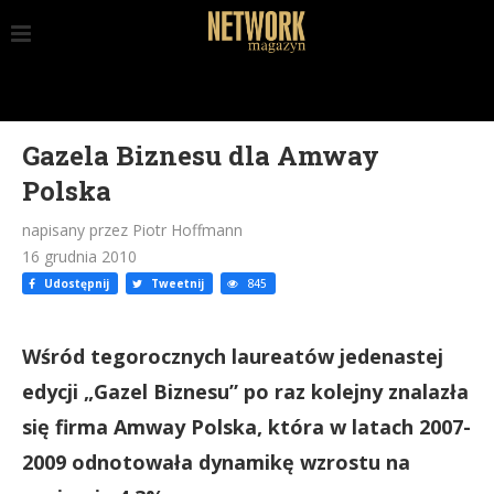
Gazela Biznesu dla Amway
Polska
napisany przez Piotr Hoffmann
16 grudnia 2010
Udostępnij
Tweetnij
845
Wśród tegorocznych laureatów jedenastej
edycji „Gazel Biznesu” po raz kolejny znalazła
się firma Amway Polska, która w latach 2007-
2009 odnotowała dynamikę wzrostu na