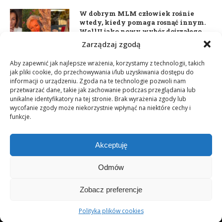
W dobrym MLM człowiek rośnie
wtedy, kiedy pomaga rosnąć innym.
WellU jako nowy wybór dojrzałego
lidera
Zarządzaj zgodą
2 czerwca 2026
Aby zapewnić jak najlepsze wrażenia, korzystamy z technologii, takich
jak pliki cookie, do przechowywania i/lub uzyskiwania dostępu do
informacji o urządzeniu. Zgoda na te technologie pozwoli nam
Daria Dudzik. Kocham Cię
przetwarzać dane, takie jak zachowanie podczas przeglądania lub
17 kwietnia 2026
unikalne identyfikatory na tej stronie. Brak wyrażenia zgody lub
wycofanie zgody może niekorzystnie wpłynąć na niektóre cechy i
funkcje.
Akceptuję
Odmów
Zobacz preferencje
Copyright © 2003-2025 Network Magazyn | Powered by
GT Media
World
Polityka plików cookies