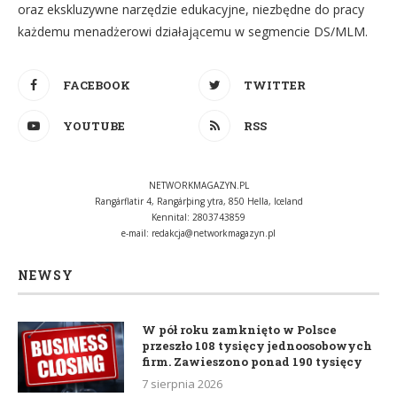
oraz ekskluzywne narzędzie edukacyjne, niezbędne do pracy
każdemu menadżerowi działającemu w segmencie DS/MLM.
FACEBOOK
TWITTER
YOUTUBE
RSS
NETWORKMAGAZYN.PL
Rangárflatir 4, Rangárþing ytra, 850 Hella, Iceland
Kennital: 2803743859
e-mail:
redakcja@networkmagazyn.pl
NEWSY
W pół roku zamknięto w Polsce
przeszło 108 tysięcy jednoosobowych
firm. Zawieszono ponad 190 tysięcy
7 sierpnia 2026