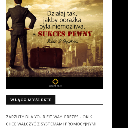
WŁĄCZ MYŚLENIE
ZARZUTY DLA YOUR FIT WAY. PREZES UOKIK
CHCE WALCZYĆ Z SYSTEMAMI PROMOCYJNYMI