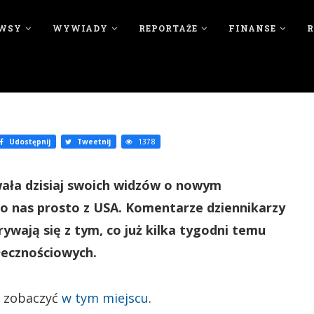
WSY
WYWIADY
REPORTAŻE
FINANSE
Udostępnij
Tweetnij
1378
ała dzisiaj swoich widzów o nowym
o nas prosto z USA. Komentarze dziennikarzy
rywają się z tym, co już kilka tygodni temu
łecznościowych.
a zobaczyć
w tym miejscu
.