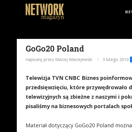
NE
GoGo20 Poland
napisany przez Maciej Maciejewski
3 lutego 2010
Telewizja TVN CNBC Biznes poinformow
przedsięwzięciu, które przywędrowało d
telewizyjnych są zbieżne z naszymi i pok
pisaliśmy na biznesowych portalach spo
Materiał dotyczący GoGo20 Poland możn