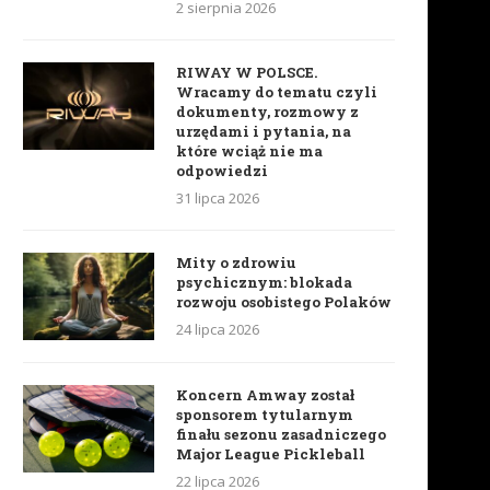
2 sierpnia 2026
RIWAY W POLSCE.
Wracamy do tematu czyli
dokumenty, rozmowy z
urzędami i pytania, na
które wciąż nie ma
odpowiedzi
31 lipca 2026
Mity o zdrowiu
psychicznym: blokada
rozwoju osobistego Polaków
24 lipca 2026
Koncern Amway został
sponsorem tytularnym
finału sezonu zasadniczego
Major League Pickleball
22 lipca 2026