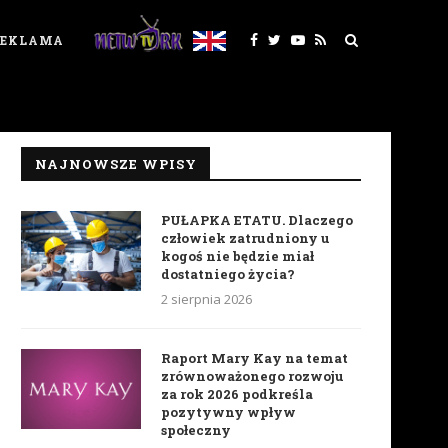
REKLAMA
NAJNOWSZE WPISY
PUŁAPKA ETATU. Dlaczego
człowiek zatrudniony u
kogoś nie będzie miał
dostatniego życia?
2 sierpnia 2026
Raport Mary Kay na temat
zrównoważonego rozwoju
za rok 2026 podkreśla
pozytywny wpływ
społeczny