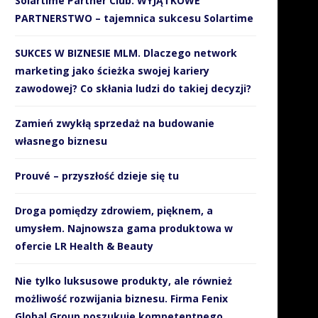
Solartime Partner Club. WYJĄTKOWE
PARTNERSTWO – tajemnica sukcesu Solartime
SUKCES W BIZNESIE MLM. Dlaczego network
marketing jako ścieżka swojej kariery
zawodowej? Co skłania ludzi do takiej decyzji?
Zamień zwykłą sprzedaż na budowanie
własnego biznesu
Mity o zdrowiu psychicznym:
Koncern Amway został
blokada rozwoju osobistego
sponsorem tytularnym fin
Prouvé – przyszłość dzieje się tu
Polaków
sezonu zasadniczego...
24 lipca 2026
22 lipca 2026
Droga pomiędzy zdrowiem, pięknem, a
umysłem. Najnowsza gama produktowa w
ofercie LR Health & Beauty
Nie tylko luksusowe produkty, ale również
możliwość rozwijania biznesu. Firma Fenix
Global Group poszukuje kompetentnego