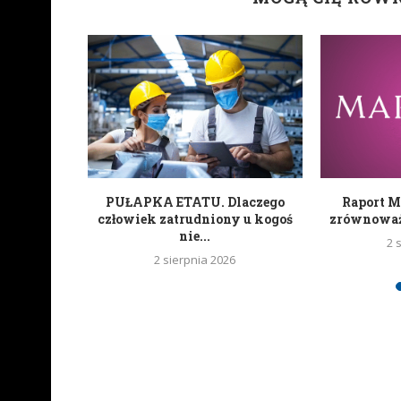
zyła swoje
PUŁAPKA ETATU. Dlaczego
Raport M
tugalii...
człowiek zatrudniony u kogoś
zrównoważo
nie...
2 
2 sierpnia 2026