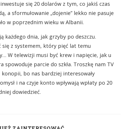
nwestuje się 20 dolarów z tym, co jakiś czas
dą, a sformułowanie „dojenie” lekko nie pasuje
ało w poprzednim wieku w Albanii.
ą każdego dnia, jak grzyby po deszczu.
 się z systemem, który pięć lat temu
 W telewizji musi być krew i napięcie, jak u
ra spowoduje parcie do szkła. Troszkę nam TV
z konopii, bo nas bardziej interesowały
pomysł i na czyje konto wpływają wpłaty po 20
dniej dowiedzieć.
NIEŻ ZAINTERESOWAĆ