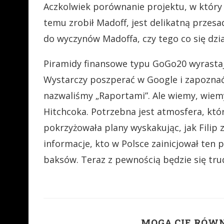
Aczkolwiek porównanie projektu, w który i
temu zrobił Madoff, jest delikatną przesa
do wyczynów Madoffa, czy tego co się dzi
Piramidy finansowe typu GoGo20 wyrastaj
Wystarczy poszperać w Google i zapoznać
nazwaliśmy „Raportami”. Ale wiemy, wiemy…
Hitchcoka. Potrzebna jest atmosfera, któ
pokrzyżowała plany wyskakując, jak Filip 
informacje, kto w Polsce zainicjował ten 
baksów. Teraz z pewnością będzie się tru
MOGĄ CIĘ RÓW