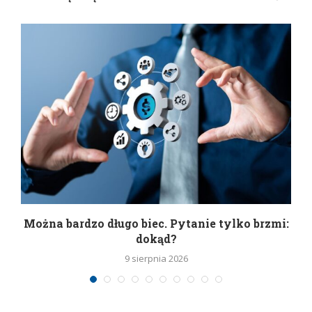
Można bardzo długo biec. Pytanie tylko brzmi:
P
dokąd?
9 sierpnia 2026