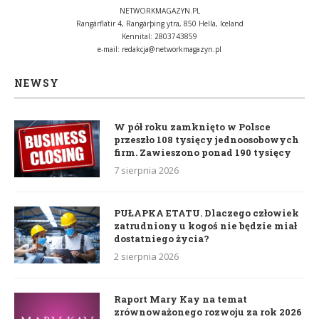
NETWORKMAGAZYN.PL
Rangárflatir 4, Rangárþing ytra, 850 Hella, Iceland
Kennital: 2803743859
e-mail:
redakcja@networkmagazyn.pl
NEWSY
W pół roku zamknięto w Polsce
przeszło 108 tysięcy jednoosobowych
firm. Zawieszono ponad 190 tysięcy
7 sierpnia 2026
PUŁAPKA ETATU. Dlaczego człowiek
zatrudniony u kogoś nie będzie miał
dostatniego życia?
2 sierpnia 2026
Raport Mary Kay na temat
zrównoważonego rozwoju za rok 2026