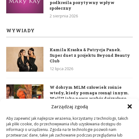
podkreśla pozytywny wpływ
społeczny
2 sierpnia 2026
WYWIADY
Kamila Kraska & Patrycja Panek.
Super duet z projektu Beyond Beauty
Club
12 lipca 2026
W dobrym MLM człowiek rośnie
wtedy, kiedy pomaga rosnąć innym.
WellU jako nowy wybór dojrzałego
lidera
Zarządzaj zgodą
2 czerwca 2026
Aby zapewnić jak najlepsze wrażenia, korzystamy z technologii, takich
jak pliki cookie, do przechowywania i/lub uzyskiwania dostępu do
informacji o urządzeniu. Zgoda na te technologie pozwoli nam
Daria Dudzik. Kocham Cię
przetwarzać dane, takie jak zachowanie podczas przeglądania lub
17 kwietnia 2026