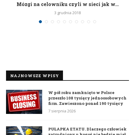
Mózgi na celowniku czyli w sieci jak w...
3 grudnia 2018
NAJNOWSZE WPISY
W pół roku zamknięto w Polsce
przeszło 108 tysięcy jednoosobowych
firm. Zawieszono ponad 190 tysięcy
7 sierpnia 2026
PUŁAPKA ETATU. Dlaczego człowiek
zatrudniony u kogoś nie będzie miał